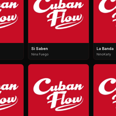
Si Saben
La Banda
Nina Fuego
NinoKarly