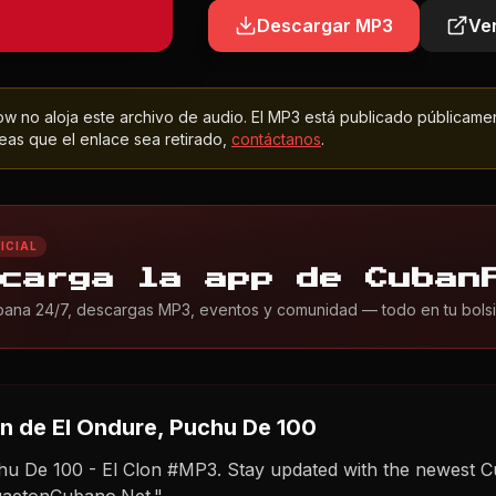
Descargar MP3
Ver
 no aloja este archivo de audio. El MP3 está publicado públicame
as que el enlace sea retirado,
contáctanos
.
ICIAL
carga la app de Cuban
ana 24/7, descargas MP3, eventos y comunidad — todo en tu bolsil
on
de El Ondure, Puchu De 100
hu De 100 - El Clon #MP3. Stay updated with the newest C
gaetonCubano.Net."