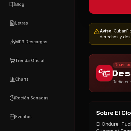
Blog
Letras
Aviso:
CubanFlow
derechos y dese
MP3 Descargas
Tienda Oficial
APP OF
Des
Charts
Radio cub
Recién Sonadas
Sobre
El Cl
Eventos
El Ondure, Puc
Cubana at Reg