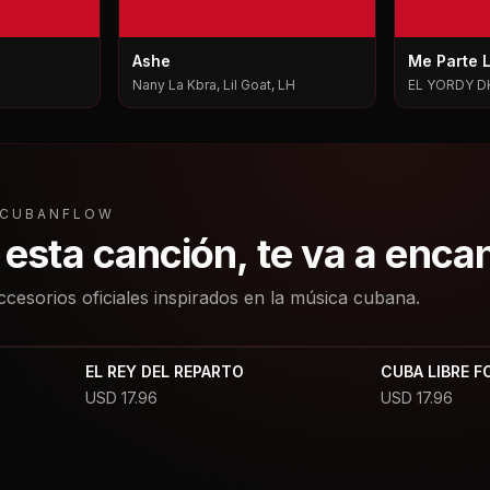
Ashe
Me Parte 
Nany La Kbra, Lil Goat, LH
EL YORDY D
L CUBANFLOW
a esta canción, te va a enca
ccesorios oficiales inspirados en la música cubana.
EL REY DEL REPARTO
CUBA LIBRE F
USD
17.96
USD
17.96