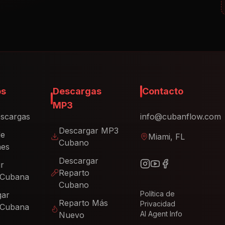
os
Descargas
Contacto
MP3
scargas
info@cubanflow.com
Descargar MP3
de
Miami, FL
Cubano
nes
Descargar
ir
Reparto
 Cubana
Cubano
Política de
gar
Reparto Más
Privacidad
 Cubana
AI Agent Info
Nuevo