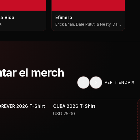
La Vida
Efímero
K
Erick Brian, Dale Pututi & Nesty, Dale
Pututi, Nesty
ntar el merch
VER TIENDA
OREVER 2026 T-Shirt
CUBA 2026 T-Shirt
USD
25.00