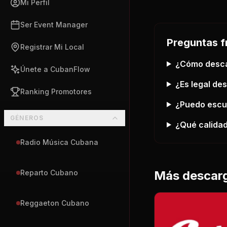
Mi Perfil
Ser Event Manager
Preguntas f
Registrar Mi Local
¿Cómo desc
Únete a CubanFlow
¿Es legal de
Ranking Promotores
¿Puedo esc
GÉNEROS
¿Qué calidad
Radio Música Cubana
Más descar
Reparto Cubano
Reggaeton Cubano