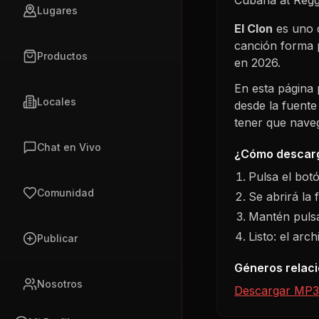
Lugares
El Clon
es uno 
canción forma 
Productos
en
2026
.
En esta página
Locales
desde la fuente
tener que navega
Chat en Vivo
¿Cómo descarg
Pulsa el bot
Comunidad
Se abrirá la 
Mantén pulsa
Listo: el arc
Publicar
Géneros relac
Nosotros
Descargar MP3