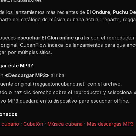
de los lanzamientos más recientes de
El Ondure, Puchu De
parte del catálogo de música cubana actual: reparto, reg
 puedes
escuchar
El Clon
online gratis
con el reproductor
 original. CubanFlow indexa los lanzamientos para que enc
r por múltiples sitios.
ar este MP3?
ón
«Descargar MP3»
arriba.
fuente original (reggaetoncubano.net) con el archivo.
do o haz clic derecho sobre el reproductor y selecciona
hivo MP3 quedará en tu dispositivo para escuchar offline.
ionados
 cubano
·
Cubatón
·
Música cubana
·
Más descargas MP3