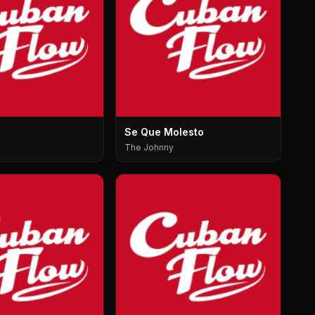
Se Que Molesto
The Johnny