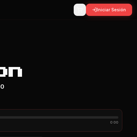
Iniciar Sesión
on
00
0:00