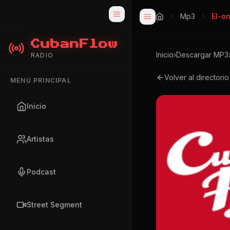
Mp3
El-o
CubanFlow
Inicio
›
Descargar MP3
RADIO
Volver al directori
MENÚ PRINCIPAL
Inicio
Artistas
Podcast
Street Segment