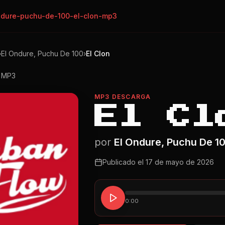
ndure-puchu-de-100-el-clon-mp3
›
El Ondure, Puchu De 100
›
El Clon
o MP3
MP3 DESCARGA
El Cl
por
El Ondure, Puchu De 1
Publicado el
17 de mayo de 2026
0:00