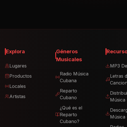
Explora
Géneros
Recurs
Musicales
Lugares
MP3 De
Radio Música
Productos
Letras 
Cubana
Cancio
Locales
Reparto
Distribu
Artistas
Cubano
Música
¿Qué es el
Descar
Reparto
Música
Cubano?