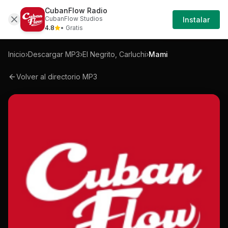
CubanFlow Radio
Iniciar
Mp3
El-negrito-carluchi-mami-mp3
CubanFlow Studios
Instalar
Sesión
4.8
• Gratis
Inicio
›
Descargar MP3
›
El Negrito, Carluchi
›
Mami
Volver al directorio MP3