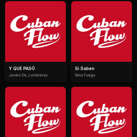
Y QUE PASÓ
Si Saben
Javiko Dk, Lumbreras
Nina Fuego