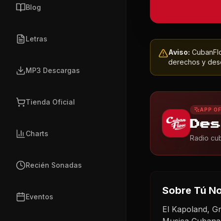
Blog
Letras
Aviso:
CubanFlow
derechos y dese
MP3 Descargas
Tienda Oficial
APP OF
Des
Charts
Radio cub
Recién Sonadas
Sobre
Tú N
Eventos
El Kapoland, G
Musica Cubana