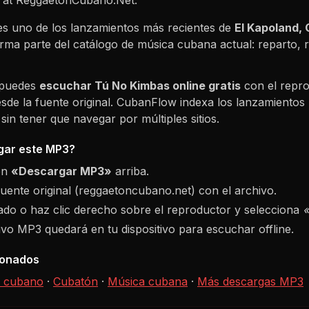
s uno de los lanzamientos más recientes de
El Kapoland, 
orma parte del catálogo de música cubana actual: reparto
 puedes
escuchar
Tú No Kimbas
online gratis
con el repro
sde la fuente original. CubanFlow indexa los lanzamientos 
in tener que navegar por múltiples sitios.
ar este MP3?
ón
«Descargar MP3»
arriba.
fuente original (reggaetoncubano.net) con el archivo.
do o haz clic derecho sobre el reproductor y selecciona
hivo MP3 quedará en tu dispositivo para escuchar offline.
ionados
 cubano
·
Cubatón
·
Música cubana
·
Más descargas MP3