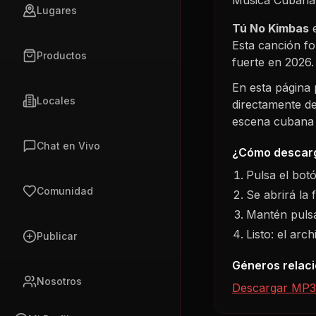
Lugares
Tú No Kimbas
e
Esta canción f
Productos
fuerte en
2026
.
En esta página
Locales
directamente de
escena cubana s
Chat en Vivo
¿Cómo descarg
Pulsa el bot
Comunidad
Se abrirá la 
Mantén pulsa
Listo: el arc
Publicar
Géneros relac
Nosotros
Descargar MP3