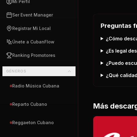
Mi Perfil
Ser Event Manager
Preguntas f
Registrar Mi Local
¿Cómo desc
Únete a CubanFlow
¿Es legal de
Ranking Promotores
¿Puedo esc
GÉNEROS
¿Qué calidad
Radio Música Cubana
Más descar
Reparto Cubano
Reggaeton Cubano