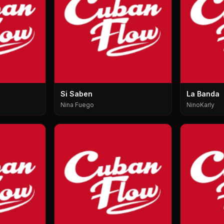
Si Saben
La Banda
Nina Fuego
NinoKarly