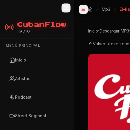
Mp3
El-k
CubanFlow
Inicio
›
Descargar MP3
RADIO
Volver al directori
MENÚ PRINCIPAL
Inicio
Artistas
Podcast
Street Segment