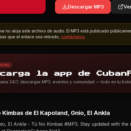
Descargar MP3
Ver
 no aloja este archivo de audio. El MP3 está publicado públicame
as que el enlace sea retirado,
contáctanos
.
ICIAL
carga la app de Cuban
ana 24/7, descargas MP3, eventos y comunidad — todo en tu bolsil
o Kimbas
de El Kapoland, Gnio, El Ankla
nio, El Ankla - Tú No Kimbas #MP3. Stay updated with the
 at ReggaetonCubano.Net."