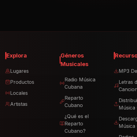
Explora
Géneros
Recurs
Musicales
Lugares
MP3 De
Radio Música
Productos
Letras 
Cubana
Cancio
Locales
Reparto
Distribu
Artistas
Cubano
Música
¿Qué es el
Descar
Reparto
Música
Cubano?