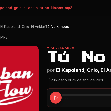
apoland-gnio-el-ankla-tu-no-kimbas-mp3
›
El Kapoland, Gnio, El Ankla
›
Tú No Kimbas
o MP3
MP3 DESCARGA
Tú No
por
El Kapoland, Gnio, El A
Publicado el
26 de abril de 2026
0:00