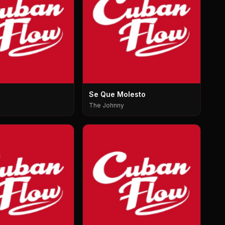
Se Que Molesto
The Johnny