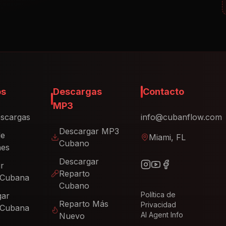
os
Descargas
Contacto
MP3
scargas
info@cubanflow.com
Descargar MP3
de
Miami, FL
Cubano
nes
Descargar
ir
Reparto
 Cubana
Cubano
Política de
gar
Reparto Más
Privacidad
 Cubana
AI Agent Info
Nuevo