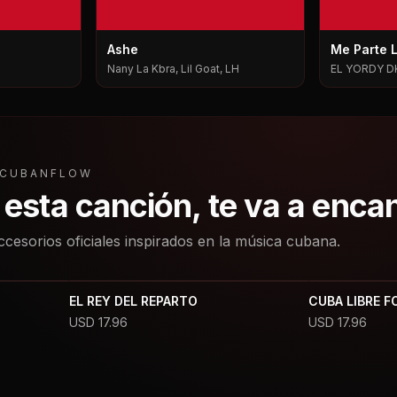
Ashe
Me Parte 
Nany La Kbra, Lil Goat, LH
EL YORDY D
L CUBANFLOW
a esta canción, te va a enca
ccesorios oficiales inspirados en la música cubana.
EL REY DEL REPARTO
CUBA LIBRE F
USD
17.96
USD
17.96