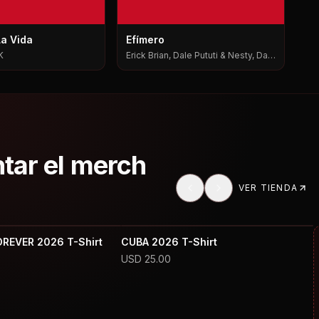
La Vida
Efímero
K
Erick Brian, Dale Pututi & Nesty, Dale
Pututi, Nesty
ntar el merch
VER TIENDA
OREVER 2026 T-Shirt
CUBA 2026 T-Shirt
USD
25.00