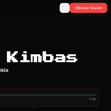
Iniciar Sesión
 Kimbas
nkla
0:00