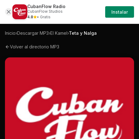
CubanFlow Radio
Iniciar
Mp3
El-kamel-teta-y-nalga-mp3
CubanFlow Studios
Instalar
Sesión
4.8
• Gratis
Inicio
›
Descargar MP3
›
El Kamel
›
Teta y Nalga
Volver al directorio MP3