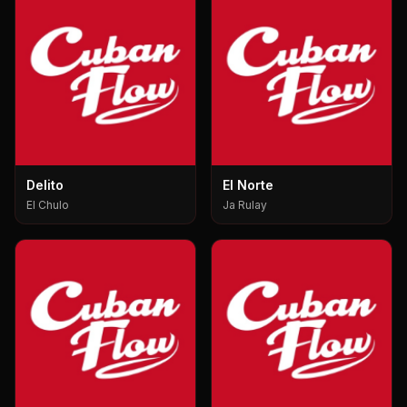
Delito
El Norte
El Chulo
Ja Rulay