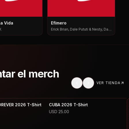
La Vida
Efímero
K
Erick Brian, Dale Pututi & Nesty, Dale
Pututi, Nesty
ntar el merch
VER TIENDA
OREVER 2026 T-Shirt
CUBA 2026 T-Shirt
USD
25.00