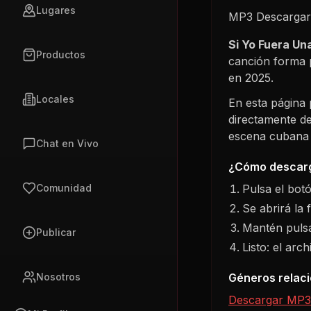
Lugares
MP3 Descargar 
Si Yo Fuera Un
Productos
canción forma 
en
2025
.
Locales
En esta página
directamente de
escena cubana s
Chat en Vivo
¿Cómo descarg
Pulsa el bot
Comunidad
Se abrirá la 
Mantén pulsa
Publicar
Listo: el arc
Géneros relac
Nosotros
Descargar MP3