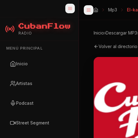
Mp3
El-k
CubanFlow
Inicio
›
Descargar MP3
RADIO
Volver al directori
MENÚ PRINCIPAL
Inicio
Artistas
Podcast
Street Segment