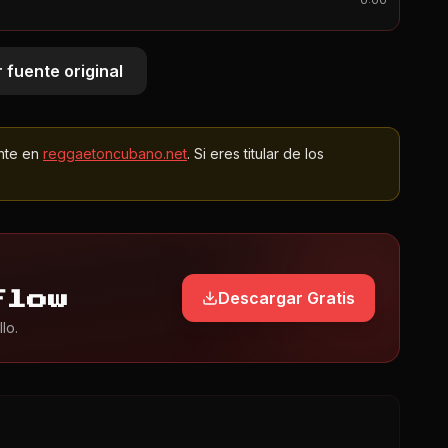
0:00
 fuente original
nte en
reggaetoncubano.net
. Si eres titular de los
Descargar Gratis
Flow
lo.