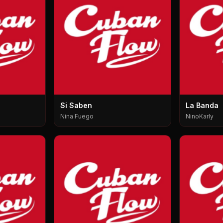
Si Saben
La Banda
Nina Fuego
NinoKarly