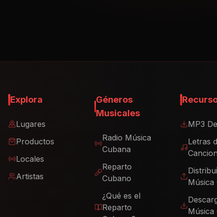
Explora
Géneros
Recurs
Musicales
Lugares
MP3 De
Radio Música
Productos
Letras 
Cubana
Cancio
Locales
Reparto
Distribu
Artistas
Cubano
Música
¿Qué es el
Descar
Reparto
Música