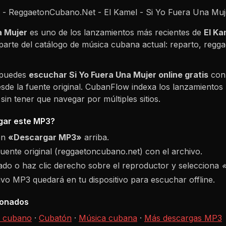
- ReggaetonCubano.Net - El Kamel - Si Yo Fuera Una Mu
a Mujer
es uno de los lanzamientos más recientes de
El Ka
parte del catálogo de música cubana actual: reparto, reg
 puedes
escuchar
Si Yo Fuera Una Mujer
online gratis
con 
sde la fuente original. CubanFlow indexa los lanzamientos 
in tener que navegar por múltiples sitios.
ar este MP3?
ón
«Descargar MP3»
arriba.
fuente original (reggaetoncubano.net) con el archivo.
do o haz clic derecho sobre el reproductor y selecciona
hivo MP3 quedará en tu dispositivo para escuchar offline.
ionados
 cubano
·
Cubatón
·
Música cubana
·
Más descargas MP3