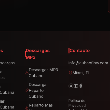
os
Descargas
Contacto
MP3
scargas
info@cubanflow.com
Descargar MP3
de
Miami, FL
Cubano
nes
Descargar
ir
Reparto
 Cubana
Cubano
Política de
gar
Reparto Más
Privacidad
 Cubana