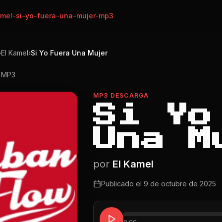
amel-si-yo-fuera-una-mujer-mp3
›
El Kamel
›
Si Yo Fuera Una Mujer
o MP3
MP3 DESCARGA
Si Yo
Una M
por
El Kamel
Publicado el
9 de octubre de 2025