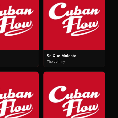
Se Que Molesto
The Johnny