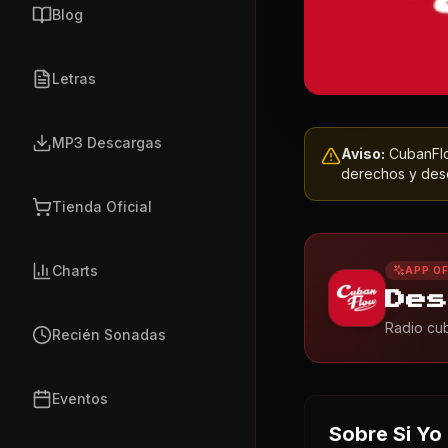
Blog
Letras
MP3 Descargas
Aviso:
CubanFlow
derechos y dese
Tienda Oficial
Charts
APP OF
Des
Radio cub
Recién Sonadas
Eventos
Sobre
Si Yo