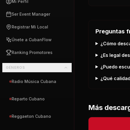
Mi Perfil
Ser Event Manager
Registrar Mi Local
Preguntas f
Únete a CubanFlow
¿Cómo desc
Ranking Promotores
¿Es legal de
¿Puedo esc
GÉNEROS
¿Qué calidad
Radio Música Cubana
Reparto Cubano
Más descar
Reggaeton Cubano