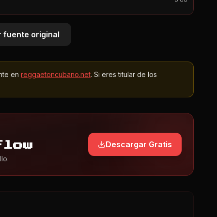
0:00
 fuente original
nte en
reggaetoncubano.net
. Si eres titular de los
Descargar Gratis
Flow
lo.