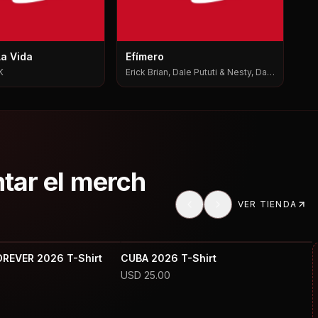
La Vida
Efímero
K
Erick Brian, Dale Pututi & Nesty, Dale
Pututi, Nesty
ntar el merch
VER TIENDA
OREVER 2026 T-Shirt
CUBA 2026 T-Shirt
USD
25.00