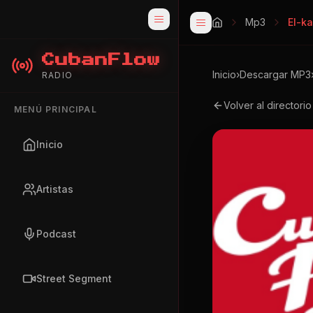
Mp3
El-k
CubanFlow
Inicio
›
Descargar MP3
RADIO
Volver al directori
MENÚ PRINCIPAL
Inicio
Artistas
Podcast
Street Segment