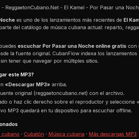
 - ReggaetonCubano.Net - El Kamel - Por Pasar una Noc
 Noche
es uno de los lanzamientos más recientes de
El Ka
parte del catálogo de música cubana actual: reparto, reg
 puedes
escuchar
Por Pasar una Noche
online gratis
con e
sde la fuente original. CubanFlow indexa los lanzamientos 
in tener que navegar por múltiples sitios.
ar este MP3?
ón
«Descargar MP3»
arriba.
fuente original (reggaetoncubano.net) con el archivo.
do o haz clic derecho sobre el reproductor y selecciona
hivo MP3 quedará en tu dispositivo para escuchar offline.
ionados
 cubano
·
Cubatón
·
Música cubana
·
Más descargas MP3