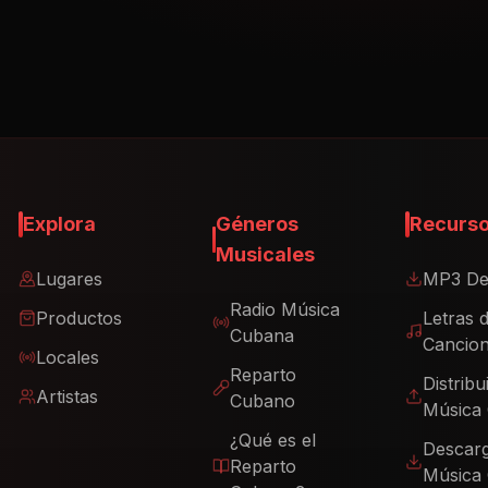
Explora
Géneros
Recurs
Musicales
Lugares
MP3 De
Radio Música
Productos
Letras 
Cubana
Cancio
Locales
Reparto
Distribu
Artistas
Cubano
Música
¿Qué es el
Descar
Reparto
Música