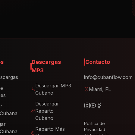
os
Descargas
Contacto
MP3
scargas
info@cubanflow.com
Descargar MP3
de
Miami, FL
Cubano
nes
Descargar
ir
Reparto
 Cubana
Cubano
Política de
gar
Reparto Más
Privacidad
 Cubana