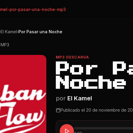
amel-por-pasar-una-noche-mp3
›
El Kamel
›
Por Pasar una Noche
o MP3
MP3 DESCARGA
Por P
Noche
por
El Kamel
Publicado el
20 de noviembre de 20