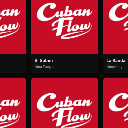
Si Saben
La Banda
Nina Fuego
NinoKarly