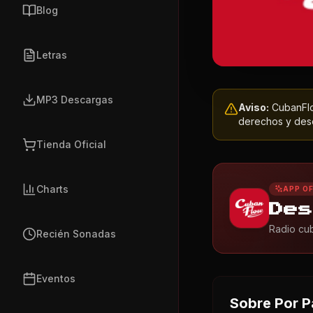
Blog
Letras
MP3 Descargas
Aviso:
CubanFlow
derechos y dese
Tienda Oficial
Charts
APP OF
Des
Radio cub
Recién Sonadas
Eventos
Sobre
Por P