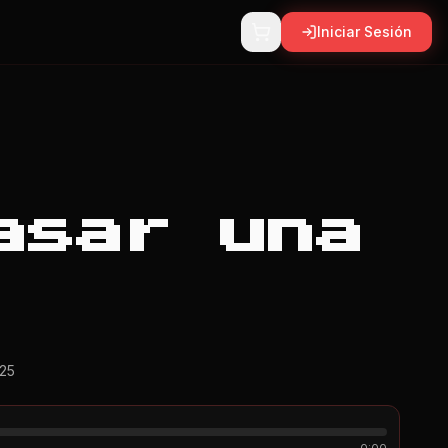
Iniciar Sesión
asar una
25