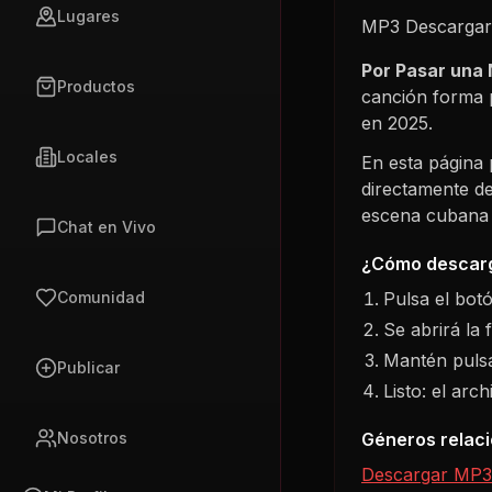
Lugares
MP3 Descargar
Por Pasar una
Productos
canción forma 
en
2025
.
Locales
En esta página
directamente de
escena cubana s
Chat en Vivo
¿Cómo descarg
Pulsa el bot
Comunidad
Se abrirá la 
Mantén pulsa
Publicar
Listo: el arc
Géneros relac
Nosotros
Descargar MP3