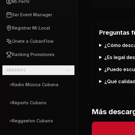
Mi Perfil
Ser Event Manager
Registrar Mi Local
Preguntas f
Únete a CubanFlow
¿Cómo desc
Ranking Promotores
¿Es legal de
¿Puedo esc
GÉNEROS
¿Qué calidad
Radio Música Cubana
Reparto Cubano
Más descar
Reggaeton Cubano