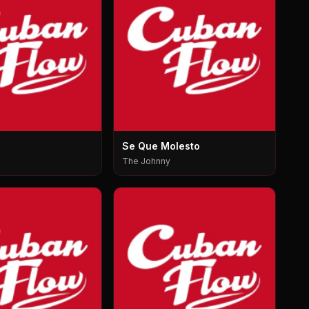
Se Que Molesto
The Johnny