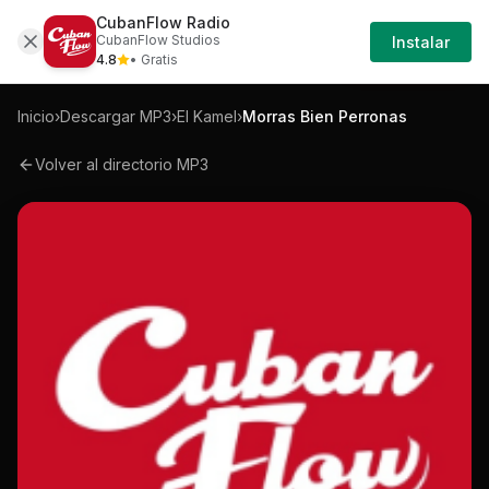
CubanFlow Radio
Iniciar
Mp3
El-kamel-morras-bien-perronas-mp3
CubanFlow Studios
Instalar
Sesión
4.8
• Gratis
Inicio
›
Descargar MP3
›
El Kamel
›
Morras Bien Perronas
Volver al directorio MP3