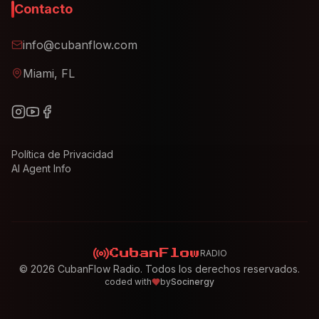
Contacto
info@cubanflow.com
Miami, FL
Política de Privacidad
AI Agent Info
RADIO
CubanFlow
©
2026
CubanFlow Radio. Todos los derechos reservados.
coded with
by
Socinergy