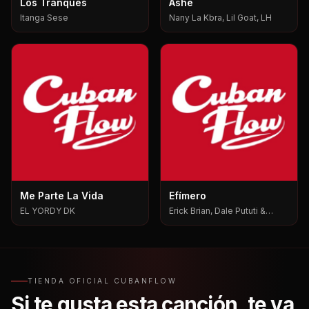
Los Tranques
Ashe
Itanga Sese
Nany La Kbra, Lil Goat, LH
Me Parte La Vida
Efímero
EL YORDY DK
Erick Brian, Dale Pututi &
Nesty, Dale Pututi, Nesty
TIENDA OFICIAL CUBANFLOW
Si te gusta esta canción, te va