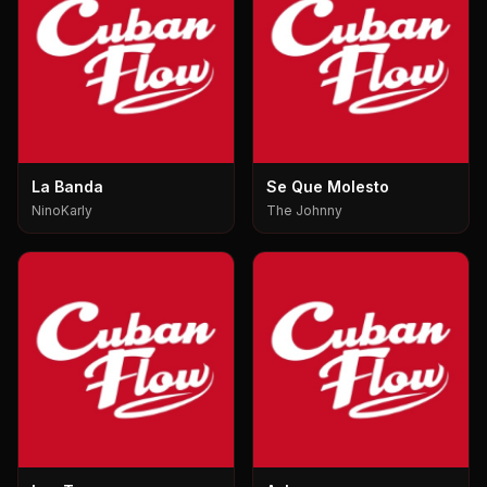
La Banda
Se Que Molesto
NinoKarly
The Johnny