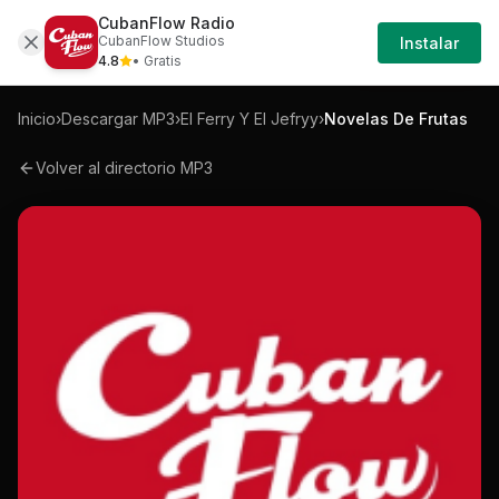
CubanFlow Radio
Iniciar
Mp3
El-ferry-y-el-jefryy-novelas-de-frutas-m
CubanFlow Studios
Instalar
Sesión
4.8
• Gratis
Inicio
›
Descargar MP3
›
El Ferry Y El Jefryy
›
Novelas De Frutas
Volver al directorio MP3