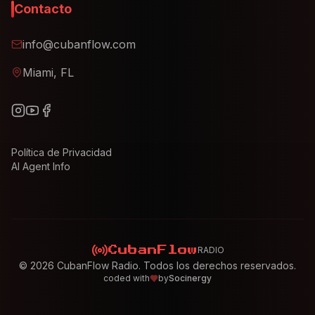
Contacto
info@cubanflow.com
Miami, FL
Política de Privacidad
AI Agent Info
RADIO
CubanFlow
©
2026
CubanFlow Radio. Todos los derechos reservados.
coded with
by
Socinergy