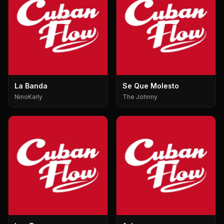
La Banda
Se Que Molesto
NinoKarly
The Johnny