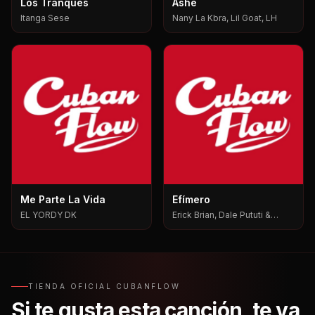
Los Tranques
Ashe
Itanga Sese
Nany La Kbra, Lil Goat, LH
Me Parte La Vida
Efímero
EL YORDY DK
Erick Brian, Dale Pututi &
Nesty, Dale Pututi, Nesty
TIENDA OFICIAL CUBANFLOW
Si te gusta esta canción, te va