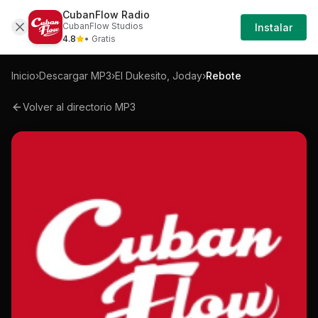
CubanFlow Radio
Iniciar
Mp3
El-dukesito-joday-rebote-mp3
CubanFlow Studios
Instalar
Sesión
4.8
• Gratis
Inicio
›
Descargar MP3
›
El Dukesito, Joday
›
Rebote
Volver al directorio MP3