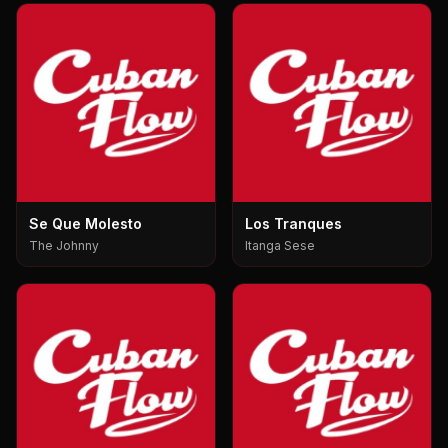
Se Que Molesto
Los Tranques
The Johnny
Itanga Sese