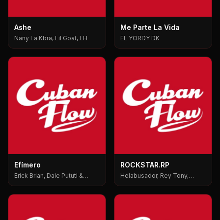
Ashe
Me Parte La Vida
Nany La Kbra, Lil Goat, LH
EL YORDY DK
Efímero
ROCKSTAR.RP
Erick Brian, Dale Pututi &
Helabusador, Rey Tony,
Nesty, Dale Pututi, Nesty
6ix9ine