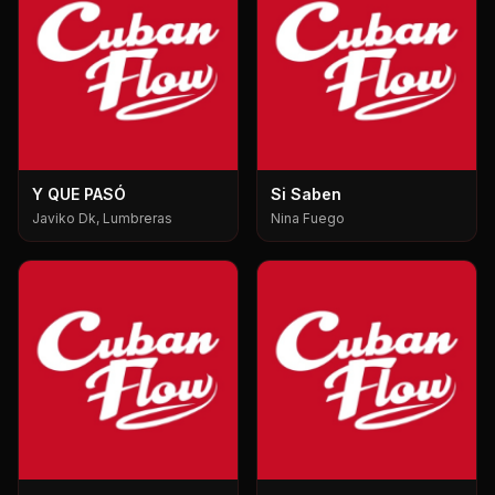
Y QUE PASÓ
Si Saben
Javiko Dk, Lumbreras
Nina Fuego