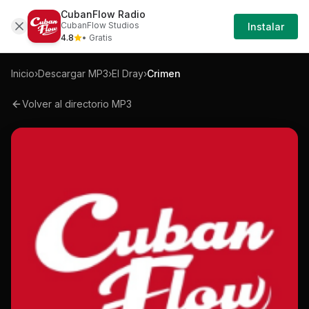
CubanFlow Radio
Iniciar
Mp3
El-dray-crimen-mp3
CubanFlow Studios
Instalar
Sesión
4.8
• Gratis
Inicio
›
Descargar MP3
›
El Dray
›
Crimen
Volver al directorio MP3