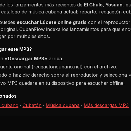
de los lanzamientos más recientes de
El Chulo, Yosuan
, p
l catálogo de música cubana actual: reparto, reggaetón c
 puedes
escuchar
Lúcete
online gratis
con el reproductor
 original. CubanFlow indexa los lanzamientos para que enc
r por múltiples sitios.
ar este MP3?
ón
«Descargar MP3»
arriba.
fuente original (reggaetoncubano.net) con el archivo.
do o haz clic derecho sobre el reproductor y selecciona
hivo MP3 quedará en tu dispositivo para escuchar offline.
ionados
 cubano
·
Cubatón
·
Música cubana
·
Más descargas MP3