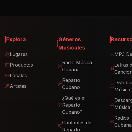
Explora
Géneros
Recurs
Musicales
Lugares
MP3 De
Radio Música
Productos
Letras 
Cubana
Cancio
Locales
Reparto
Distribu
Artistas
Cubano
Música
¿Qué es el
Descar
Reparto
Música
Cubano?
Radios
Cantantes de
Cubana
Reparto