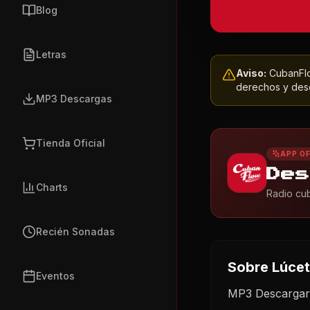
Blog
Letras
Aviso:
CubanFlow
derechos y dese
MP3 Descargas
Tienda Oficial
APP OF
Des
Charts
Radio cub
Recién Sonadas
Sobre
Lúce
Eventos
MP3 Descargar 