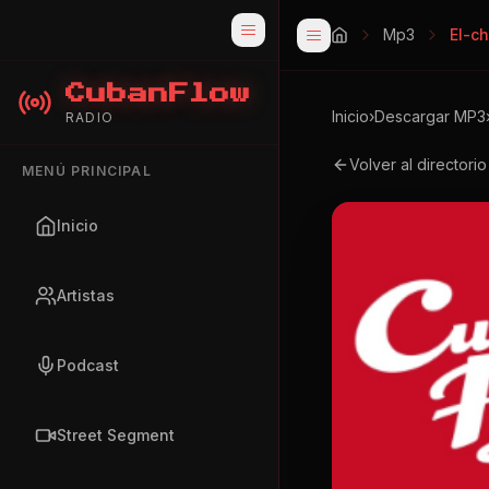
Mp3
El-c
CubanFlow
Inicio
›
Descargar MP3
RADIO
Volver al directori
MENÚ PRINCIPAL
Inicio
Artistas
Podcast
Street Segment