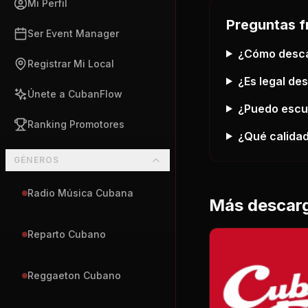
Mi Perfil
Preguntas f
Ser Event Manager
¿Cómo desc
Registrar Mi Local
¿Es legal de
Únete a CubanFlow
¿Puedo esc
Ranking Promotores
¿Qué calidad
GÉNEROS
Radio Música Cubana
Más descar
Reparto Cubano
Reggaeton Cubano