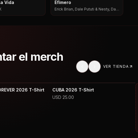
La Vida
Efímero
K
Erick Brian, Dale Pututi & Nesty, Dale
Pututi, Nesty
ntar el merch
VER TIENDA
OREVER 2026 T-Shirt
CUBA 2026 T-Shirt
USD
25.00