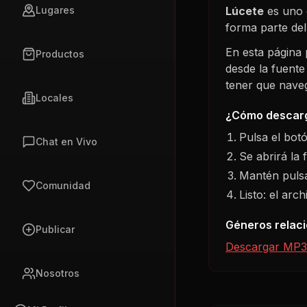
Lúcete
es uno 
Lugares
forma parte de
En esta página
Productos
desde la fuente
tener que navega
Locales
¿Cómo descarg
Pulsa el bot
Chat en Vivo
Se abrirá la 
Mantén pulsa
Comunidad
Listo: el arc
Géneros relac
Publicar
Descargar MP3
Nosotros