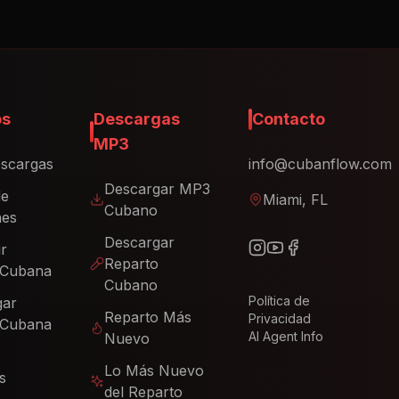
os
Descargas
Contacto
MP3
scargas
info@cubanflow.com
Descargar MP3
de
Miami, FL
Cubano
nes
Descargar
ir
Reparto
 Cubana
Cubano
Política de
gar
Reparto Más
Privacidad
 Cubana
AI Agent Info
Nuevo
Lo Más Nuevo
s
del Reparto