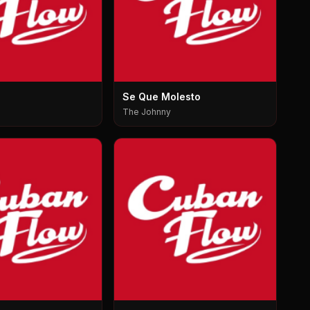
Se Que Molesto
The Johnny