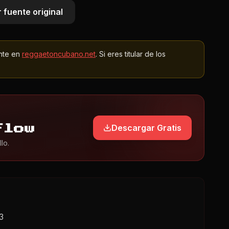
 fuente original
nte en
reggaetoncubano.net
. Si eres titular de los
Descargar Gratis
Flow
lo.
3