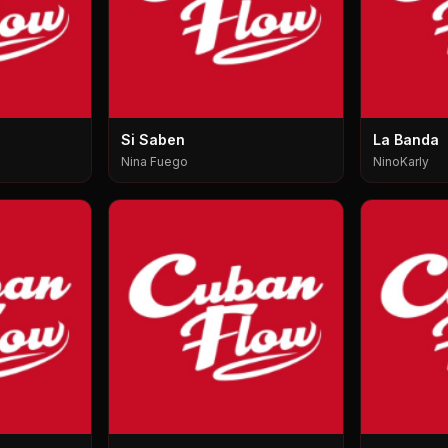
Si Saben
La Banda
Nina Fuego
NinoKarly