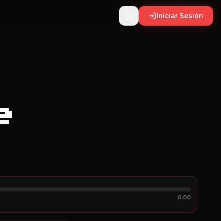
Iniciar Sesión
e
5
0:00