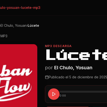
hulo-yosuan-lucete-mp3
›
El Chulo, Yosuan
›
Lúcete
o MP3
MP3 DESCARGA
Lúcet
por
El Chulo, Yosuan
Publicado el
5 de diciembre de 202
0:00