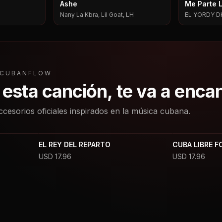
Ashe
Me Parte 
Nany La Kbra, Lil Goat, LH
EL YORDY D
L CUBANFLOW
a esta canción, te va a enca
ccesorios oficiales inspirados en la música cubana.
EL REY DEL REPARTO
CUBA LIBRE F
USD
17.96
USD
17.96