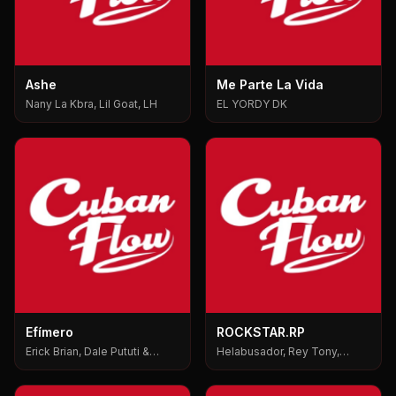
Ashe
Me Parte La Vida
Nany La Kbra, Lil Goat, LH
EL YORDY DK
Efímero
ROCKSTAR.RP
Erick Brian, Dale Pututi &
Helabusador, Rey Tony,
Nesty, Dale Pututi, Nesty
6ix9ine