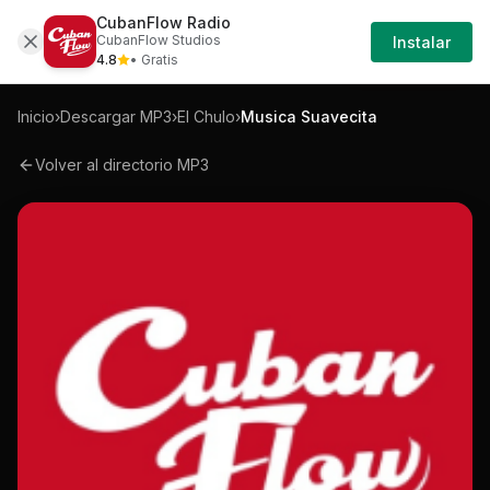
CubanFlow Radio
Iniciar
Mp3
El-chulo-musica-suavecita-mp3
CubanFlow Studios
Instalar
Sesión
4.8
• Gratis
Inicio
›
Descargar MP3
›
El Chulo
›
Musica Suavecita
Volver al directorio MP3