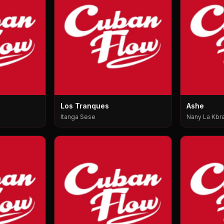
Los Tranques
Ashe
Itanga Sese
Nany La Kbra,