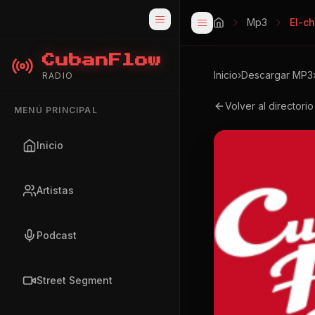
Mp3
El-c
CubanFlow
Inicio
›
Descargar MP3
RADIO
Volver al directori
MENÚ PRINCIPAL
Inicio
Artistas
Podcast
Street Segment