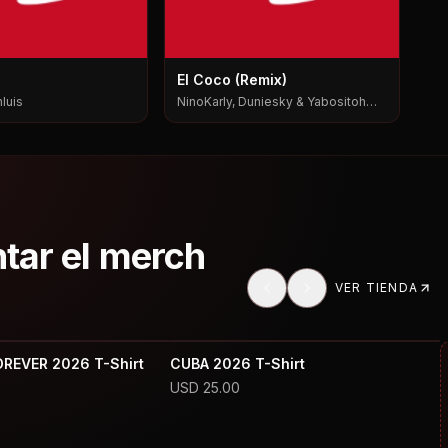
El Coco (Remix)
luis
NinoKarly, Duniesky & Yabositoh
Pks
ntar el merch
VER TIENDA
OREVER 2026 T-Shirt
CUBA 2026 T-Shirt
USD
25.00