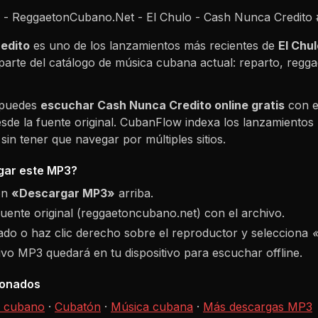
- ReggaetonCubano.Net - El Chulo - Cash Nunca Credito
edito
es uno de los lanzamientos más recientes de
El Chul
parte del catálogo de música cubana actual: reparto, reg
 puedes
escuchar
Cash Nunca Credito
online gratis
con e
sde la fuente original. CubanFlow indexa los lanzamientos 
in tener que navegar por múltiples sitios.
ar este MP3?
ón
«Descargar MP3»
arriba.
fuente original (reggaetoncubano.net) con el archivo.
do o haz clic derecho sobre el reproductor y selecciona
hivo MP3 quedará en tu dispositivo para escuchar offline.
ionados
 cubano
·
Cubatón
·
Música cubana
·
Más descargas MP3