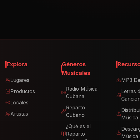
Explora
Géneros
Recurs
Musicales
Lugares
MP3 De
Radio Música
Productos
Letras 
Cubana
Cancio
Locales
Reparto
Distribu
Artistas
Cubano
Música
¿Qué es el
Descar
Reparto
Música