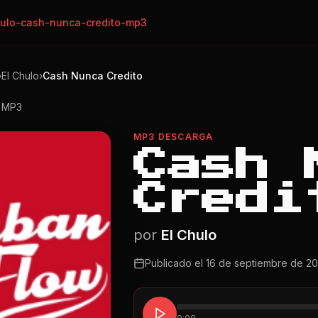
hulo-cash-nunca-credito-mp3
›
El Chulo
›
Cash Nunca Credito
o MP3
MP3 DESCARGA
Cash 
Credi
por
El Chulo
Publicado el
16 de septiembre de 2