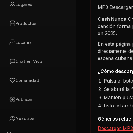
Lugares
MP3 Descargar 
Cash Nunca Cr
Productos
canción forma 
en
2025
.
Locales
En esta página
directamente de
escena cubana s
Chat en Vivo
¿Cómo descarg
Pulsa el bot
Comunidad
Se abrirá la 
Mantén pulsa
Publicar
Listo: el arc
Géneros relac
Nosotros
Descargar MP3