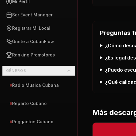
Mi Perfil
Ser Event Manager
Registrar Mi Local
Preguntas f
Únete a CubanFlow
¿Cómo desc
Ranking Promotores
¿Es legal de
¿Puedo esc
GÉNEROS
¿Qué calidad
Radio Música Cubana
Reparto Cubano
Más descar
Reggaeton Cubano