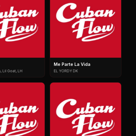
Me Parte La Vida
 Lil Goat, LH
EL YORDY DK