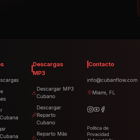
os
Descargas
Contacto
MP3
scargas
info@cubanflow.com
Descargar MP3
de
Miami, FL
Cubano
nes
Descargar
ir
Reparto
 Cubana
Cubano
Política de
gar
Reparto Más
Privacidad
 Cubana