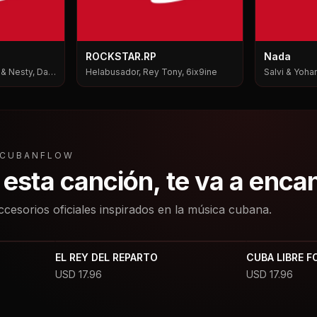
ROCKSTAR.RP
Nada
i & Nesty, Dale
Helabusador, Rey Tony, 6ix9ine
Salvi & Yohan
L CUBANFLOW
a esta canción, te va a enca
ccesorios oficiales inspirados en la música cubana.
EL REY DEL REPARTO
CUBA LIBRE F
USD
17.96
USD
17.96