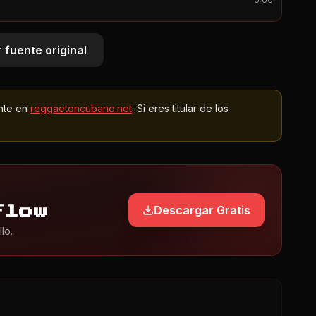
0:00
 fuente original
nte en
reggaetoncubano.net
. Si eres titular de los
Descargar Gratis
Flow
lo.