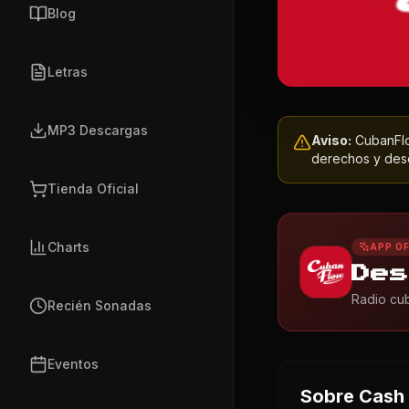
Blog
Letras
MP3 Descargas
Aviso:
CubanFlow
derechos y dese
Tienda Oficial
Charts
APP OF
Des
Radio cub
Recién Sonadas
Eventos
Sobre
Cash 