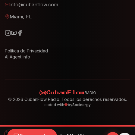
info@cubanflow.com
Miami, FL
Política de Privacidad
AI Agent Info
RADIO
CubanFlow
©
2026
CubanFlow Radio. Todos los derechos reservados.
coded with
by
Socinergy