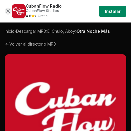
CubanFlow Radio
Iniciar
Mp3
El-chulo-akoy-otra-noche-mas-mp3
CubanFlow Studios
Instalar
Sesión
4.8
• Gratis
Inicio
›
Descargar MP3
›
El Chulo, Akoy
›
Otra Noche Más
Volver al directorio MP3