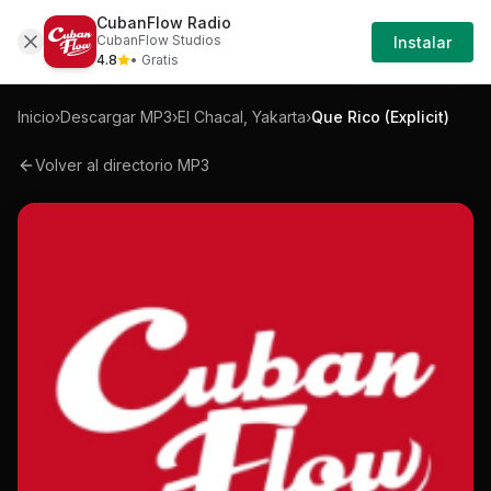
CubanFlow Radio
Iniciar
Mp3
El-chacal-yakarta-que-rico-explicit-mp3
CubanFlow Studios
Instalar
Sesión
4.8
• Gratis
Inicio
›
Descargar MP3
›
El Chacal, Yakarta
›
Que Rico (Explicit)
Volver al directorio MP3