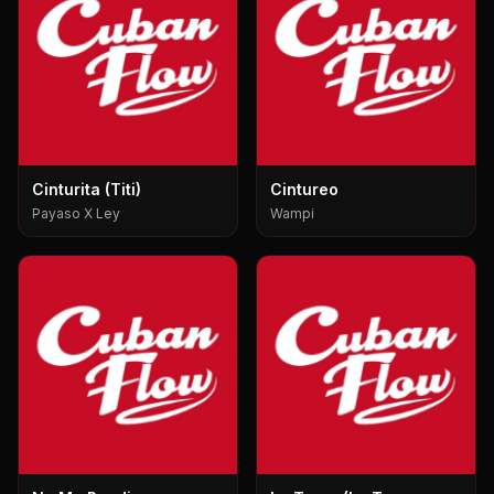
Cinturita (Titi)
Cintureo
Payaso X Ley
Wampi