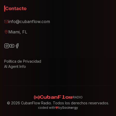
Contacto
info@cubanflow.com
Miami, FL
Política de Privacidad
AI Agent Info
RADIO
CubanFlow
©
2026
CubanFlow Radio. Todos los derechos reservados.
coded with
by
Socinergy