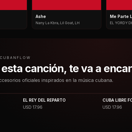
Ashe
Me Parte 
Nany La Kbra, Lil Goat, LH
EL YORDY D
L CUBANFLOW
a esta canción, te va a enca
ccesorios oficiales inspirados en la música cubana.
EL REY DEL REPARTO
CUBA LIBRE F
USD
17.96
USD
17.96