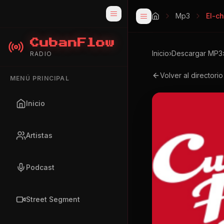
Mp3
El-c
CubanFlow
Inicio
›
Descargar MP3
RADIO
Volver al directori
MENÚ PRINCIPAL
Inicio
Artistas
Podcast
Street Segment