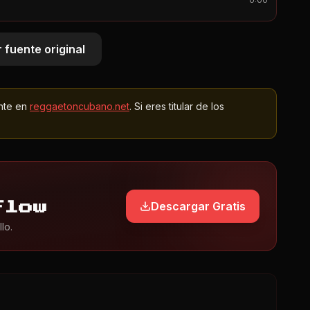
0:00
 fuente original
nte en
reggaetoncubano.net
. Si eres titular de los
Descargar Gratis
Flow
lo.