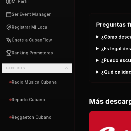
Mi Perfil
Ser Event Manager
Preguntas f
Registrar Mi Local
¿Cómo desc
Únete a CubanFlow
¿Es legal de
Ranking Promotores
¿Puedo esc
GÉNEROS
¿Qué calidad
Radio Música Cubana
Más descar
Reparto Cubano
Reggaeton Cubano