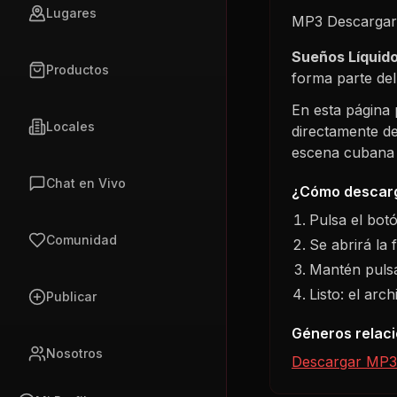
Lugares
MP3 Descargar 
Sueños Líquid
Productos
forma parte de
En esta página
Locales
directamente de
escena cubana s
Chat en Vivo
¿Cómo descarg
Pulsa el bot
Comunidad
Se abrirá la 
Mantén pulsa
Listo: el arc
Publicar
Géneros relac
Nosotros
Descargar MP3