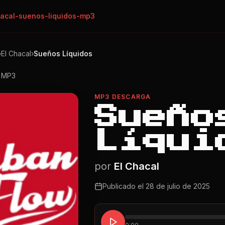
hacal-suenos-liquidos-mp3
›
El Chacal
›
Sueños Líquidos
o MP3
MP3 DESCARGA
Sueño
Líqui
por
El Chacal
Publicado el
28 de julio de 2025