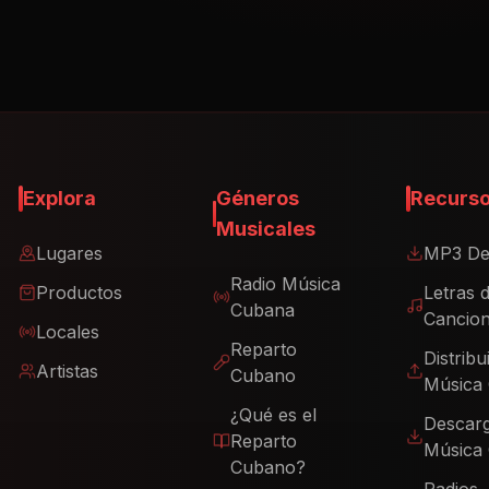
Explora
Géneros
Recurs
Musicales
Lugares
MP3 De
Radio Música
Productos
Letras 
Cubana
Cancio
Locales
Reparto
Distribu
Artistas
Cubano
Música
¿Qué es el
Descar
Reparto
Música
Cubano?