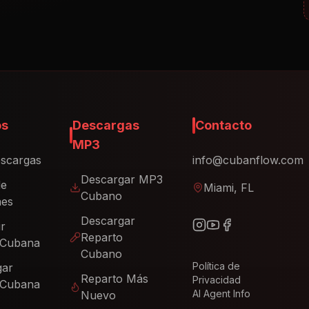
os
Descargas
Contacto
MP3
scargas
info@cubanflow.com
Descargar MP3
de
Miami, FL
Cubano
nes
Descargar
ir
Reparto
 Cubana
Cubano
Política de
gar
Reparto Más
Privacidad
 Cubana
AI Agent Info
Nuevo