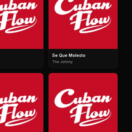
Se Que Molesto
The Johnny