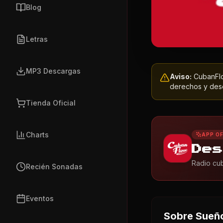
Blog
Letras
MP3 Descargas
Aviso:
CubanFlow
derechos y dese
Tienda Oficial
Charts
APP OF
Des
Radio cub
Recién Sonadas
Eventos
Sobre
Sueño