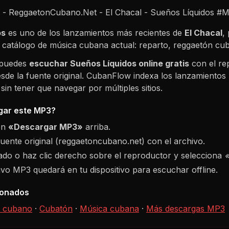
- ReggaetonCubano.Net - El Chacal - Sueños Líquidos #
os
es uno de los lanzamientos más recientes de
El Chacal
,
l catálogo de música cubana actual: reparto, reggaetón c
 puedes
escuchar
Sueños Líquidos
online gratis
con el re
sde la fuente original. CubanFlow indexa los lanzamientos 
in tener que navegar por múltiples sitios.
ar este MP3?
ón
«Descargar MP3»
arriba.
fuente original (reggaetoncubano.net) con el archivo.
do o haz clic derecho sobre el reproductor y selecciona
hivo MP3 quedará en tu dispositivo para escuchar offline.
ionados
 cubano
·
Cubatón
·
Música cubana
·
Más descargas MP3