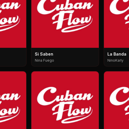
Si Saben
La Banda
Nina Fuego
NinoKarly