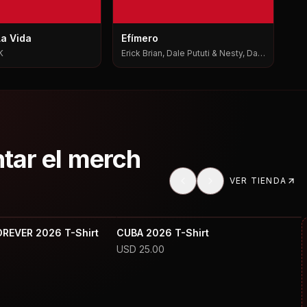
La Vida
Efímero
K
Erick Brian, Dale Pututi & Nesty, Dale
Pututi, Nesty
ntar el merch
VER TIENDA
OREVER 2026 T-Shirt
CUBA 2026 T-Shirt
USD
25.00