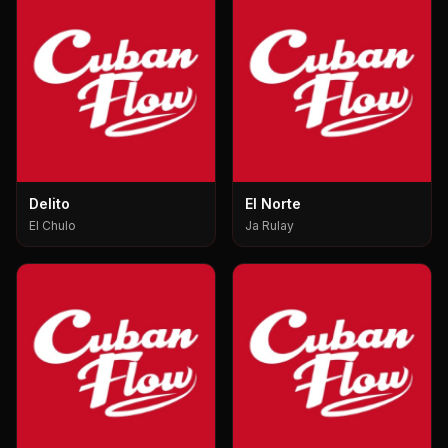
Delito
El Norte
El Chulo
Ja Rulay