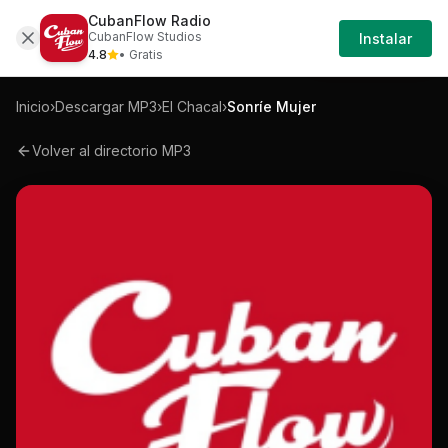
CubanFlow Radio
Iniciar
Mp3
El-chacal-sonrie-mujer-mp3
CubanFlow Studios
Instalar
Sesión
4.8
• Gratis
Inicio
›
Descargar MP3
›
El Chacal
›
Sonríe Mujer
Volver al directorio MP3