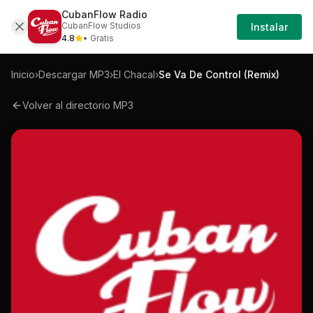
CubanFlow Radio
Iniciar
Mp3
El-chacal-se-va-de-control-remix-mp3
CubanFlow Studios
Instalar
Sesión
4.8
• Gratis
Inicio
›
Descargar MP3
›
El Chacal
›
Se Va De Control (Remix)
Volver al directorio MP3