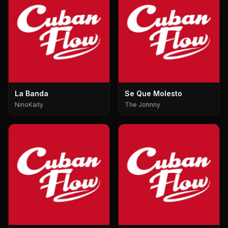
La Banda
Se Que Molesto
NinoKarly
The Johnny