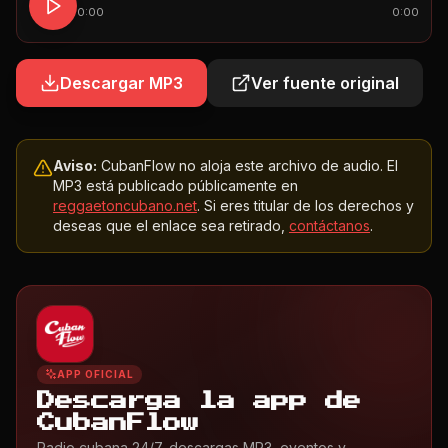
0:00
0:00
Descargar MP3
Ver fuente original
Aviso:
CubanFlow no aloja este archivo de audio. El
MP3 está publicado públicamente en
reggaetoncubano.net
. Si eres titular de los derechos y
deseas que el enlace sea retirado,
contáctanos
.
APP OFICIAL
Descarga la app de
CubanFlow
Radio cubana 24/7, descargas MP3, eventos y