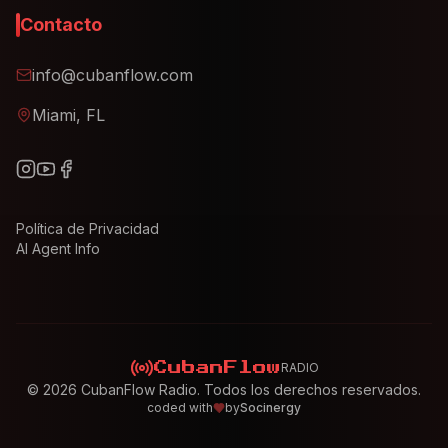
Contacto
info@cubanflow.com
Miami, FL
Política de Privacidad
AI Agent Info
RADIO
CubanFlow
©
2026
CubanFlow Radio. Todos los derechos reservados.
coded with
by
Socinergy