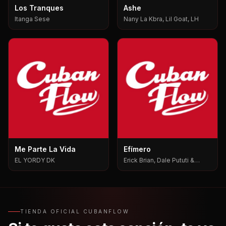
Los Tranques
Ashe
Itanga Sese
Nany La Kbra, Lil Goat, LH
Me Parte La Vida
Efímero
EL YORDY DK
Erick Brian, Dale Pututi &
Nesty, Dale Pututi, Nesty
TIENDA OFICIAL CUBANFLOW