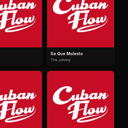
Se Que Molesto
The Johnny