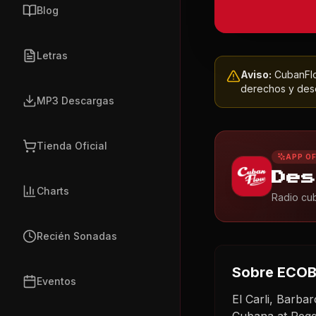
Blog
Letras
Aviso:
CubanFlow
derechos y dese
MP3 Descargas
Tienda Oficial
APP OF
Des
Charts
Radio cub
Recién Sonadas
Sobre
ECOB
Eventos
El Carli, Barb
Cubana at Reg