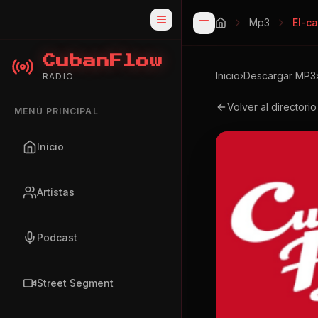
Mp3
El-c
CubanFlow
Inicio
›
Descargar MP3
RADIO
Volver al directori
MENÚ PRINCIPAL
Inicio
Artistas
Podcast
Street Segment