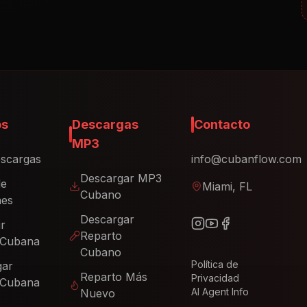
os
Descargas
Contacto
MP3
scargas
info@cubanflow.com
Descargar MP3
de
Miami, FL
Cubano
nes
Descargar
ir
Reparto
 Cubana
Cubano
Política de
gar
Reparto Más
Privacidad
 Cubana
AI Agent Info
Nuevo