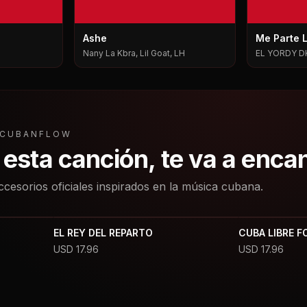
Ashe
Me Parte 
Nany La Kbra, Lil Goat, LH
EL YORDY D
L CUBANFLOW
a esta canción, te va a enca
ccesorios oficiales inspirados en la música cubana.
EL REY DEL REPARTO
CUBA LIBRE F
USD
17.96
USD
17.96