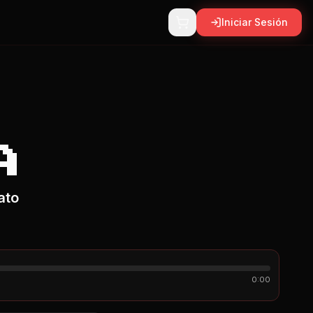
Iniciar Sesión
A
ato
0:00