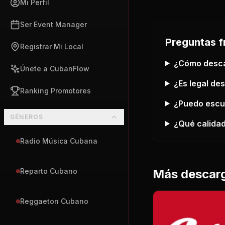
Mi Perfil
Ser Event Manager
Preguntas f
Registrar Mi Local
¿Cómo desc
Únete a CubanFlow
¿Es legal de
Ranking Promotores
¿Puedo esc
GÉNEROS
¿Qué calidad
Radio Música Cubana
Más descar
Reparto Cubano
Reggaeton Cubano