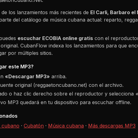
de los lanzamientos más recientes de
El Carli, Barbaro el
parte del catálogo de música cubana actual: reparto, reg
 puedes
escuchar
ECOBIA
online gratis
con el reproducto
 original. CubanFlow indexa los lanzamientos para que enc
r por múltiples sitios.
ar este MP3?
ón
«Descargar MP3»
arriba.
fuente original (reggaetoncubano.net) con el archivo.
do o haz clic derecho sobre el reproductor y selecciona
hivo MP3 quedará en tu dispositivo para escuchar offline.
ionados
 cubano
·
Cubatón
·
Música cubana
·
Más descargas MP3