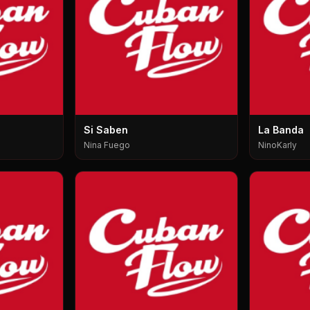
Si Saben
La Banda
Nina Fuego
NinoKarly