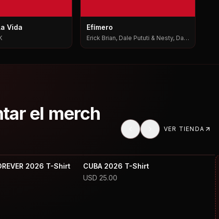
La Vida
Efímero
K
Erick Brian, Dale Pututi & Nesty, Dale
Pututi, Nesty
ntar el merch
VER TIENDA
OREVER 2026 T-Shirt
CUBA 2026 T-Shirt
USD
25.00