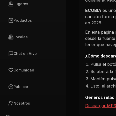
Lugares
ECOBIA
es uno 
canción forma 
Productos
en
2026
.
En esta página
Locales
desde la fuente
tener que navega
Chat en Vivo
¿Cómo descarg
Pulsa el bot
Comunidad
Se abrirá la 
Mantén pulsa
Listo: el arc
Publicar
Géneros relac
Nosotros
Descargar MP3