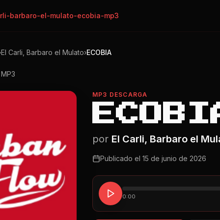
arli-barbaro-el-mulato-ecobia-mp3
›
El Carli, Barbaro el Mulato
›
ECOBIA
o MP3
MP3 DESCARGA
ECOBI
por
El Carli, Barbaro el Mul
Publicado el
15 de junio de 2026
0:00