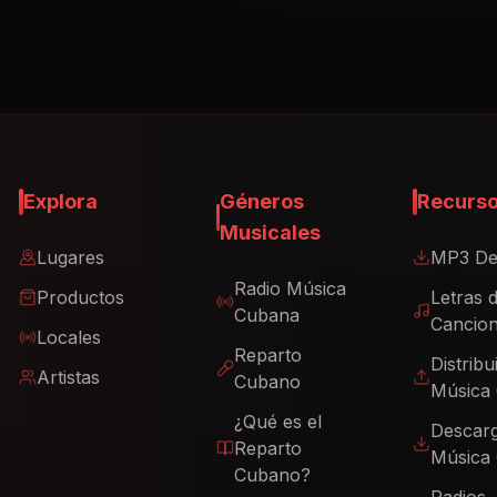
Explora
Géneros
Recurs
Musicales
Lugares
MP3 De
Radio Música
Productos
Letras 
Cubana
Cancio
Locales
Reparto
Distribu
Artistas
Cubano
Música
¿Qué es el
Descar
Reparto
Música
Cubano?