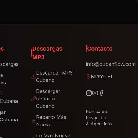
os
Descargas
Contacto
MP3
scargas
info@cubanflow.com
Descargar MP3
de
Miami, FL
Cubano
nes
Descargar
ir
Reparto
 Cubana
Cubano
Política de
gar
Reparto Más
Privacidad
 Cubana
AI Agent Info
Nuevo
Lo Más Nuevo