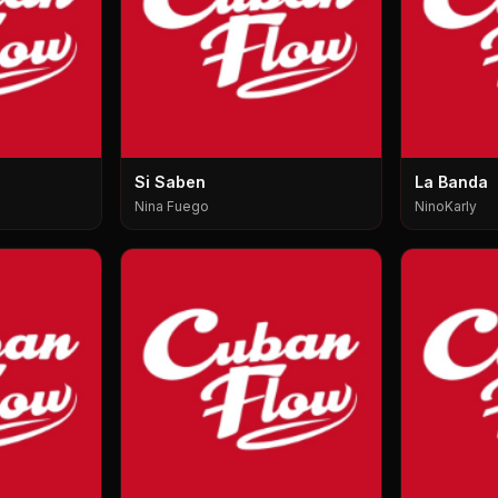
Si Saben
La Banda
Nina Fuego
NinoKarly