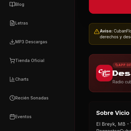
Blog
Letras
Aviso:
CubanFlow
derechos y dese
MP3 Descargas
Tienda Oficial
APP OF
Des
Charts
Radio cub
Recién Sonadas
Sobre
Vicio
Eventos
El Breyk, MB -
ReggaetonCuba