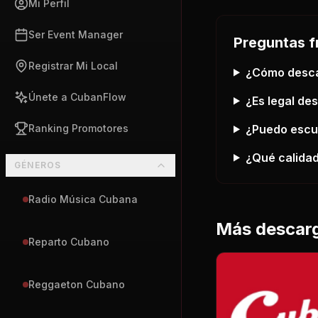
Mi Perfil
Ser Event Manager
Preguntas f
Registrar Mi Local
¿Cómo desc
Únete a CubanFlow
¿Es legal de
¿Puedo esc
Ranking Promotores
¿Qué calidad
GÉNEROS
Radio Música Cubana
Más descar
Reparto Cubano
Reggaeton Cubano