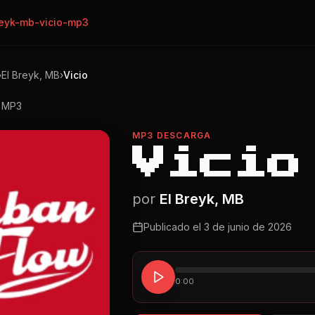
reyk-mb-vicio-mp3
›
El Breyk, MB
›
Vicio
o MP3
MP3 DESCARGA
Vicio
por
El Breyk, MB
Publicado el
3 de junio de 2026
0:00