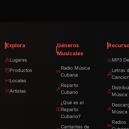
Explora
Géneros
Recurs
Musicales
Lugares
MP3 De
Radio Música
Productos
Letras 
Cubana
Cancio
Locales
Reparto
Distribu
Artistas
Cubano
Música
¿Qué es el
Descar
Reparto
Música
Cubano?
Radios
Cantantes de