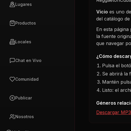
Lugares
Vicio
es uno de
del catálogo d
Productos
En esta página
la fuente origi
Locales
que navegar por 
¿Cómo descarg
Chat en Vivo
Pulsa el bot
Se abrirá la 
Comunidad
Mantén pulsa
Listo: el arc
Publicar
Géneros relac
Descargar MP3
Nosotros