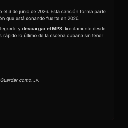
o el
3 de junio de 2026
. Esta canción forma parte
tón que está sonando fuerte en
2026
.
ntegrado y
descargar el MP3
directamente desde
 rápido lo último de la escena cubana sin tener
«Guardar como…»
.