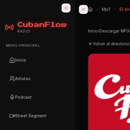
Mp3
El-b
CubanFlow
Inicio
›
Descargar MP3
RADIO
Volver al directori
MENÚ PRINCIPAL
Inicio
Artistas
Podcast
Street Segment