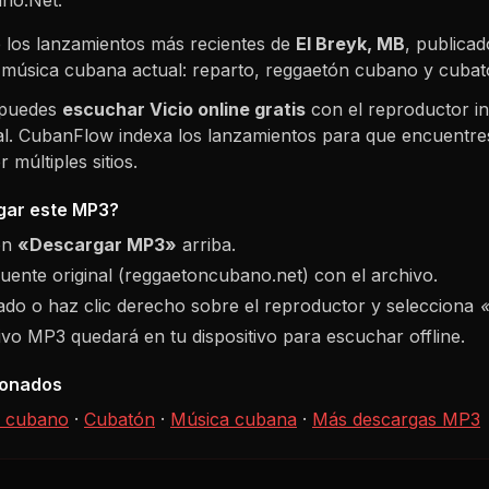
 los lanzamientos más recientes de
El Breyk, MB
, publicad
e música cubana actual: reparto, reggaetón cubano y cuba
 puedes
escuchar
Vicio
online gratis
con el reproductor i
nal. CubanFlow indexa los lanzamientos para que encuentres
múltiples sitios.
ar este MP3?
ón
«Descargar MP3»
arriba.
fuente original (reggaetoncubano.net) con el archivo.
do o haz clic derecho sobre el reproductor y selecciona
hivo MP3 quedará en tu dispositivo para escuchar offline.
ionados
 cubano
·
Cubatón
·
Música cubana
·
Más descargas MP3