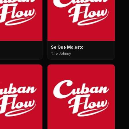
Se Que Molesto
The Johnny