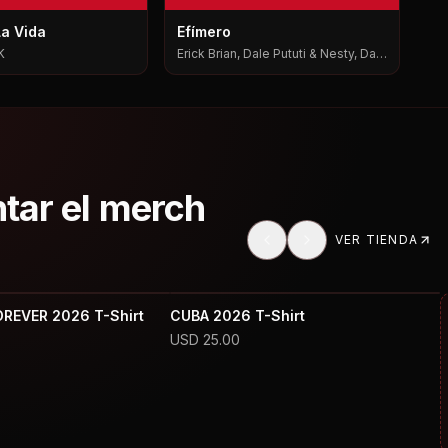
La Vida
Efímero
K
Erick Brian, Dale Pututi & Nesty, Dale
Pututi, Nesty
ntar el merch
VER TIENDA
OREVER 2026 T-Shirt
CUBA 2026 T-Shirt
USD
25.00