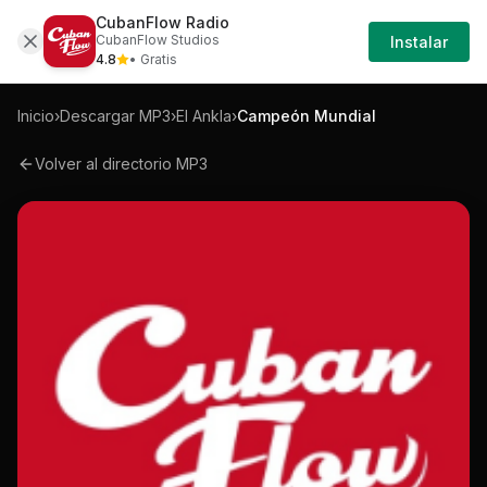
CubanFlow Radio
Iniciar
Mp3
El-ankla-campeon-mundial-mp3
CubanFlow Studios
Instalar
Sesión
4.8
• Gratis
Inicio
›
Descargar MP3
›
El Ankla
›
Campeón Mundial
Volver al directorio MP3