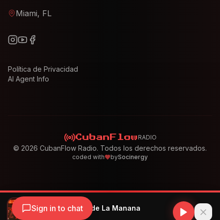
Miami, FL
Política de Privacidad
AI Agent Info
RADIO
CubanFlow
©
2026
CubanFlow Radio. Todos los derechos reservados.
coded with
by
Socinergy
Sign in to chat
Mau y Ricky - 3 de La Manana
Mau y Ricky