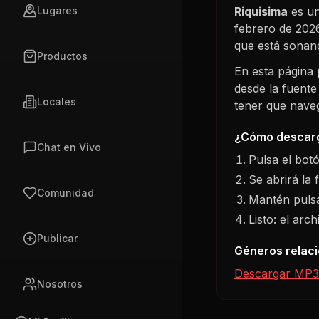
Riquisima
es un
Lugares
febrero de 202
que está sonan
Productos
En esta página
desde la fuente
Locales
tener que navega
¿Cómo descarg
Chat en Vivo
Pulsa el bot
Se abrirá la 
Comunidad
Mantén pulsa
Listo: el arc
Publicar
Géneros relac
Descargar MP3
Nosotros