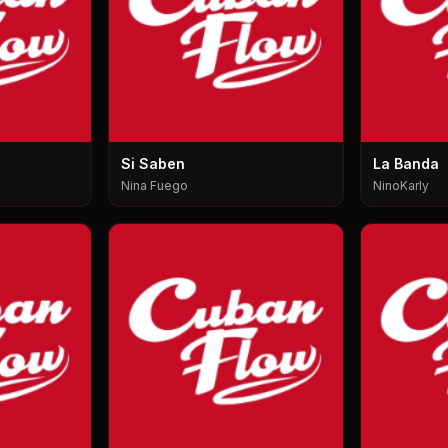
Si Saben
La Banda
Nina Fuego
NinoKarly