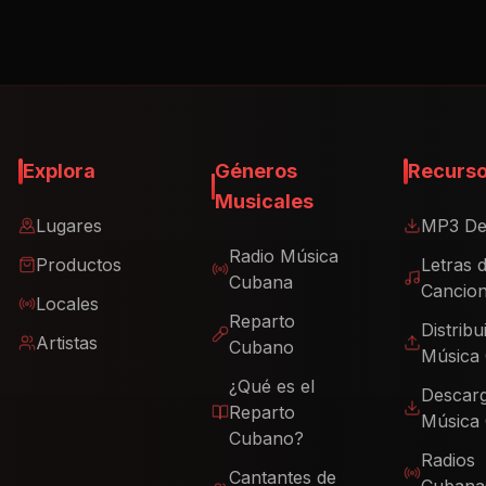
Explora
Géneros
Recurs
Musicales
Lugares
MP3 De
Radio Música
Productos
Letras 
Cubana
Cancio
Locales
Reparto
Distribu
Artistas
Cubano
Música
¿Qué es el
Descar
Reparto
Música
Cubano?
Radios
Cantantes de