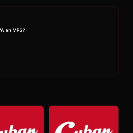
WA
en MP3?