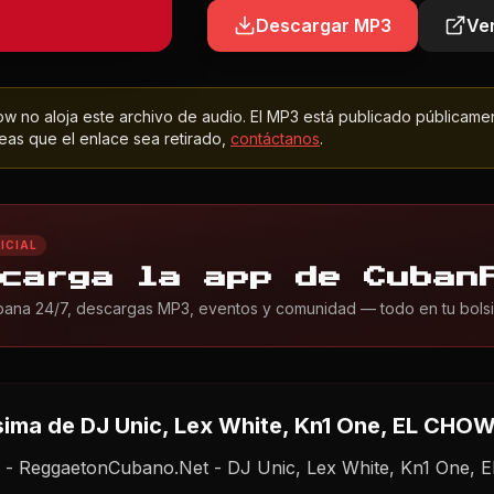
Descargar MP3
Ver
 no aloja este archivo de audio. El MP3 está publicado públicame
as que el enlace sea retirado,
contáctanos
.
ICIAL
carga la app de Cuban
ana 24/7, descargas MP3, eventos y comunidad — todo en tu bolsil
sima
de DJ Unic, Lex White, Kn1 One, EL CHO
- ReggaetonCubano.Net - DJ Unic, Lex White, Kn1 One,