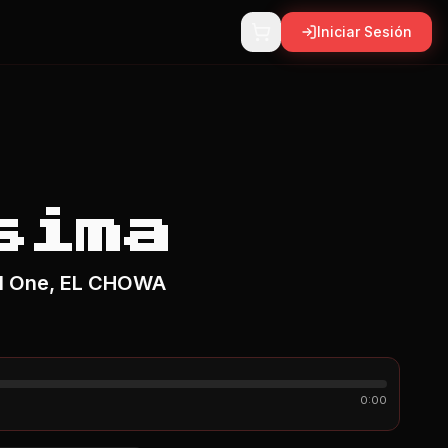
Iniciar Sesión
sima
n1 One, EL CHOWA
0:00