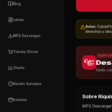
Blog
Letras
Aviso:
CubanFlow
derechos y dese
MP3 Descargas
Tienda Oficial
APP OF
Des
Charts
Radio cub
Recién Sonadas
Sobre
Riqui
Eventos
MP3 Descargar 