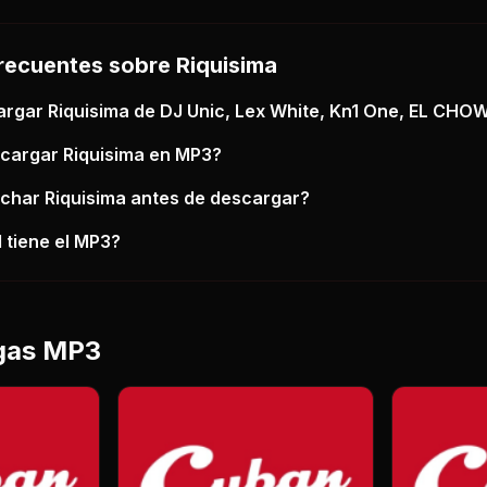
recuentes sobre
Riquisima
argar
Riquisima
de DJ Unic, Lex White, Kn1 One, EL CHO
scargar
Riquisima
en MP3?
uchar
Riquisima
antes de descargar?
 tiene el MP3?
gas MP3