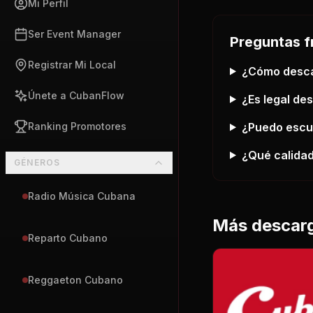
Mi Perfil
Ser Event Manager
Preguntas f
Registrar Mi Local
¿Cómo desc
Únete a CubanFlow
¿Es legal de
¿Puedo esc
Ranking Promotores
¿Qué calidad
GÉNEROS
Radio Música Cubana
Más descar
Reparto Cubano
Reggaeton Cubano