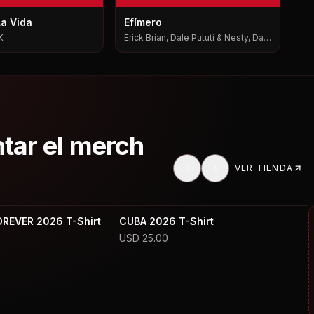
La Vida
Efímero
K
Erick Brian, Dale Pututi & Nesty, Dale
Pututi, Nesty
ntar el merch
VER TIENDA
OREVER 2026 T-Shirt
CUBA 2026 T-Shirt
USD
25.00