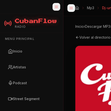
Mp3
Dj-u
CubanFlow
Inicio
›
Descargar MP3
RADIO
Volver al directori
MENÚ PRINCIPAL
Inicio
Artistas
Podcast
Street Segment