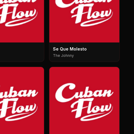
Se Que Molesto
The Johnny