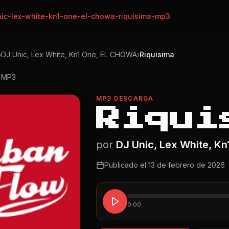
nic-lex-white-kn1-one-el-chowa-riquisima-mp3
›
DJ Unic, Lex White, Kn1 One, EL CHOWA
›
Riquisima
o MP3
MP3 DESCARGA
Riqui
por
DJ Unic, Lex White, K
Publicado el
13 de febrero de 2026
0:00