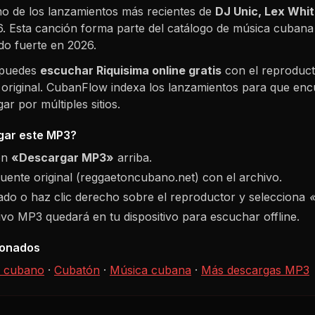
o de los lanzamientos más recientes de
DJ Unic, Lex Whi
6
. Esta canción forma parte del catálogo de música cubana
do fuerte en
2026
.
 puedes
escuchar
Riquisima
online gratis
con el reproduct
 original. CubanFlow indexa los lanzamientos para que enc
r por múltiples sitios.
ar este MP3?
ón
«Descargar MP3»
arriba.
fuente original (reggaetoncubano.net) con el archivo.
do o haz clic derecho sobre el reproductor y selecciona
hivo MP3 quedará en tu dispositivo para escuchar offline.
ionados
 cubano
·
Cubatón
·
Música cubana
·
Más descargas MP3