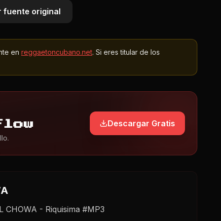
 fuente original
nte en
reggaetoncubano.net
. Si eres titular de los
Descargar Gratis
Flow
lo.
WA
 EL CHOWA - Riquisima #MP3