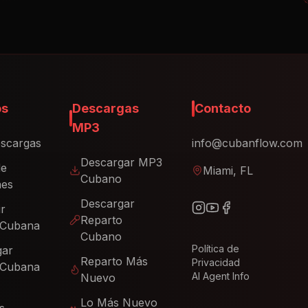
os
Descargas
Contacto
MP3
scargas
info@cubanflow.com
Descargar MP3
de
Miami, FL
Cubano
nes
Descargar
ir
Reparto
 Cubana
Cubano
Política de
gar
Reparto Más
Privacidad
 Cubana
AI Agent Info
Nuevo
Lo Más Nuevo