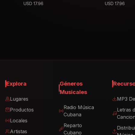
USD
17.96
USD
17.96
Explora
Géneros
Recurs
Musicales
Lugares
MP3 De
Radio Música
Productos
Letras 
Cubana
Cancio
Locales
Reparto
Distribu
Artistas
Cubano