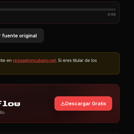
0:00
 fuente original
nte en
reggaetoncubano.net
. Si eres titular de los
Descargar Gratis
Flow
lo.