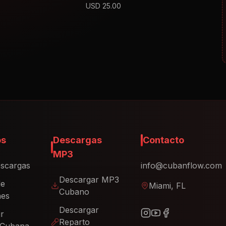
USD
25.00
os
Descargas
Contacto
MP3
scargas
info@cubanflow.com
Descargar MP3
de
Miami, FL
Cubano
nes
Descargar
ir
Reparto