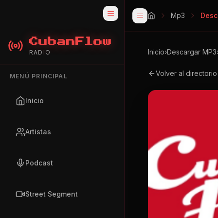
Mp3
Desc
CubanFlow
Inicio
›
Descargar MP3
RADIO
Volver al directori
MENÚ PRINCIPAL
Inicio
Artistas
Podcast
Street Segment