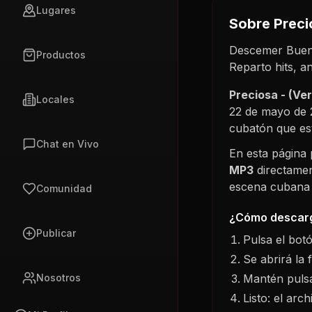
Lugares
Sobre
Preci
Descemer Bueno
Productos
Reparto hits, 
Preciosa - (Ve
Locales
22 de mayo de 
cubatón que es
Chat en Vivo
En esta página
MP3
directamen
escena cubana s
Comunidad
¿Cómo descarg
Publicar
Pulsa el bot
Se abrirá la 
Mantén pulsa
Nosotros
Listo: el arc