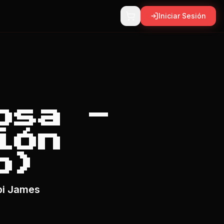
Iniciar Sesión
osa -
ión
o)
bi James