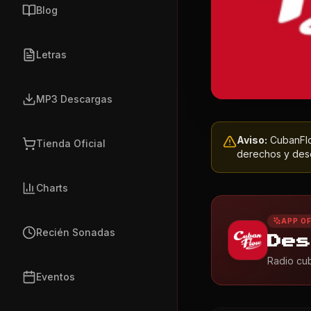
Blog
Letras
MP3 Descargas
Aviso:
CubanFlow
Tienda Oficial
derechos y dese
Charts
APP OF
Recién Sonadas
Des
Radio cub
Eventos