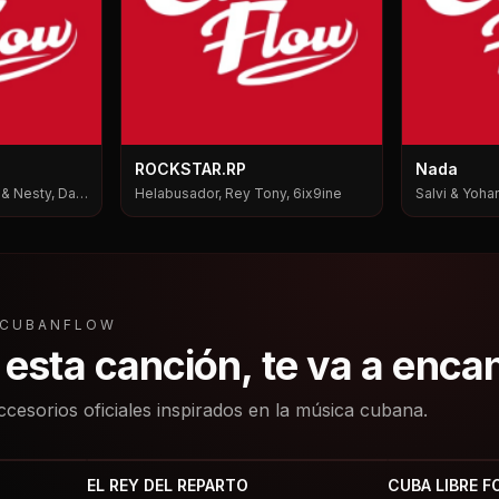
ROCKSTAR.RP
Nada
i & Nesty, Dale
Helabusador, Rey Tony, 6ix9ine
Salvi & Yohan
L CUBANFLOW
a esta canción, te va a enca
ccesorios oficiales inspirados en la música cubana.
EL REY DEL REPARTO
CUBA LIBRE F