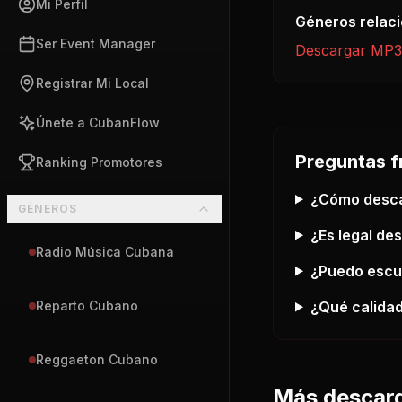
Mi Perfil
Géneros relac
Ser Event Manager
Descargar MP3
Registrar Mi Local
Únete a CubanFlow
Preguntas f
Ranking Promotores
¿Cómo desc
GÉNEROS
¿Es legal de
Radio Música Cubana
¿Puedo esc
¿Qué calidad
Reparto Cubano
Reggaeton Cubano
Más descar