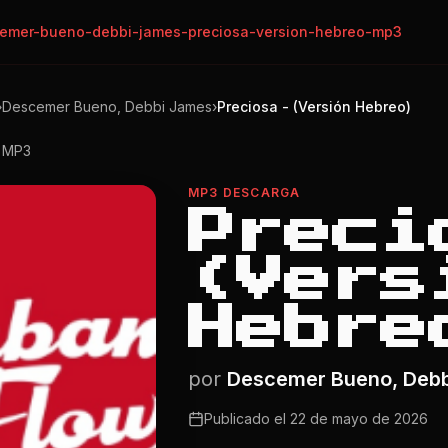
emer-bueno-debbi-james-preciosa-version-hebreo-mp3
›
Descemer Bueno, Debbi James
›
Preciosa - (Versión Hebreo)
o MP3
MP3 DESCARGA
Preci
(Vers
Hebre
por
Descemer Bueno, Deb
Publicado el
22 de mayo de 2026