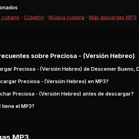
ionados
 cubano
·
Cubatón
·
Música cubana
·
Más descargas MP3
recuentes sobre
Preciosa - (Versión Hebreo)
argar
Preciosa - (Versión Hebreo)
de Descemer Bueno, 
scargar
Preciosa - (Versión Hebreo)
en MP3?
uchar
Preciosa - (Versión Hebreo)
antes de descargar?
 tiene el MP3?
gas MP3