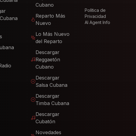
 Cubana
Cubano
Política de
gar
Reparto Más
Privacidad
 Cubana
AI Agent Info
Nuevo
Lo Más Nuevo
s
del Reparto
Cubana
Descargar
Reggaetón
Radio
Cubano
Descargar
Salsa Cubana
Descargar
Timba Cubana
Descargar
Cubatón
Novedades