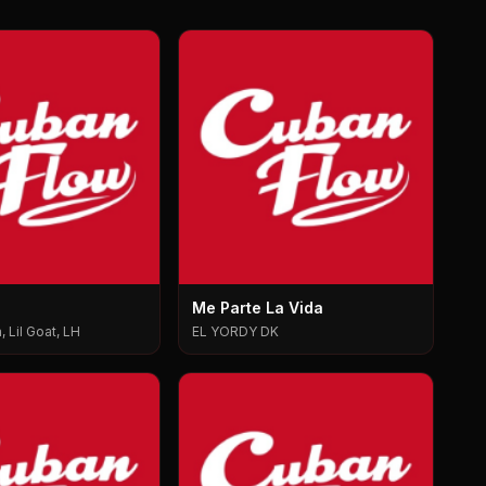
Me Parte La Vida
 Lil Goat, LH
EL YORDY DK