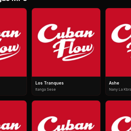
Los Tranques
Ashe
Itanga Sese
Nany La Kbra,