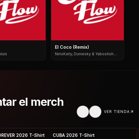
El Coco (Remix)
luis
NinoKarly, Duniesky & Yabositoh
Pks
ntar el merch
VER TIENDA
OREVER 2026 T-Shirt
CUBA 2026 T-Shirt