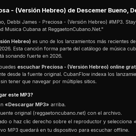
osa - (Versión Hebreo)
de Descemer Bueno, D
, Debbi James - Preciosa - (Versión Hebreo) #MP3. Stay
and Musica Cubana at ReggaetonCubano.Net."
rsión Hebreo)
es uno de los lanzamientos más recientes d
2026
. Esta canción forma parte del catálogo de música cu
tá sonando fuerte en
2026
.
 puedes
escuchar
Preciosa - (Versión Hebreo)
online grat
te desde la fuente original. CubanFlow indexa los lanzamie
in tener que navegar por múltiples sitios.
ar este MP3?
ón
«Descargar MP3»
arriba.
fuente original (reggaetoncubano.net) con el archivo.
do o haz clic derecho sobre el reproductor y selecciona
hivo MP3 quedará en tu dispositivo para escuchar offline.