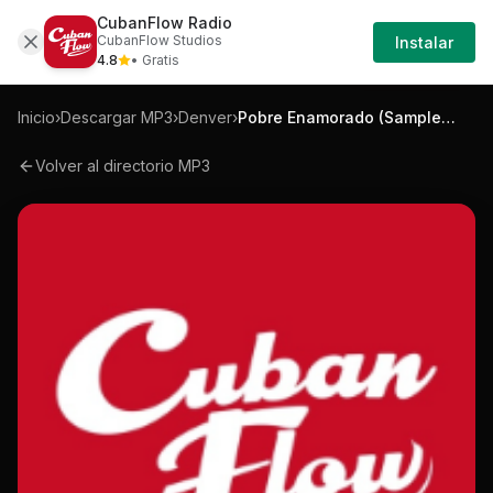
CubanFlow Radio
Iniciar
Mp3
Denver-pobre-enamorado-sample-versi
CubanFlow Studios
Instalar
Sesión
4.8
• Gratis
Inicio
›
Descargar MP3
›
Denver
›
Pobre Enamorado (Sample Version)
Volver al directorio MP3