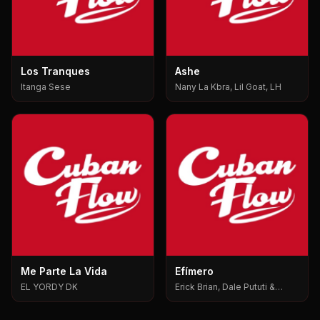
Los Tranques
Ashe
Itanga Sese
Nany La Kbra, Lil Goat, LH
Me Parte La Vida
Efímero
EL YORDY DK
Erick Brian, Dale Pututi &
Nesty, Dale Pututi, Nesty