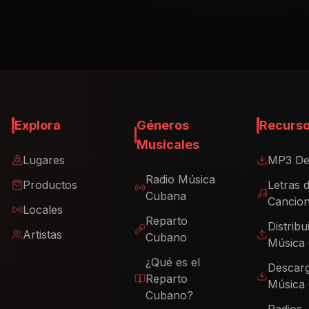
Explora
Géneros
Recurs
Musicales
Lugares
MP3 De
Radio Música
Productos
Letras 
Cubana
Cancio
Locales
Reparto
Distribu
Artistas
Cubano
Música
¿Qué es el
Descar
Reparto
Música
Cubano?