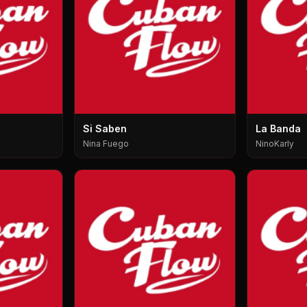
Si Saben
La Banda
Nina Fuego
NinoKarly