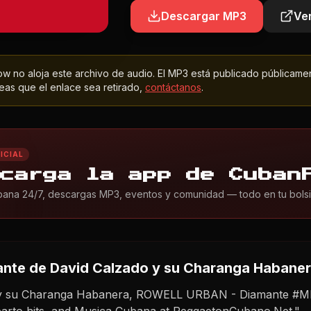
Descargar MP3
Ver
 no aloja este archivo de audio. El MP3 está publicado públicame
as que el enlace sea retirado,
contáctanos
.
ICIAL
carga la app de Cuban
ana 24/7, descargas MP3, eventos y comunidad — todo en tu bolsil
ante
de David Calzado y su Charanga Haban
 y su Charanga Habanera, ROWELL URBAN - Diamante #MP3
arto hits, and Musica Cubana at ReggaetonCubano.Net."