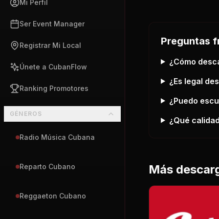
Mi Perfil
Ser Event Manager
Preguntas f
Registrar Mi Local
¿Cómo desc
Únete a CubanFlow
¿Es legal de
Ranking Promotores
¿Puedo esc
GÉNEROS
¿Qué calidad
Radio Música Cubana
Más descar
Reparto Cubano
Reggaeton Cubano