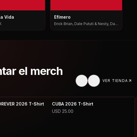
La Vida
Efímero
K
Erick Brian, Dale Pututi & Nesty, Dale
Pututi, Nesty
ntar el merch
VER TIENDA
OREVER 2026 T-Shirt
CUBA 2026 T-Shirt
USD
25.00