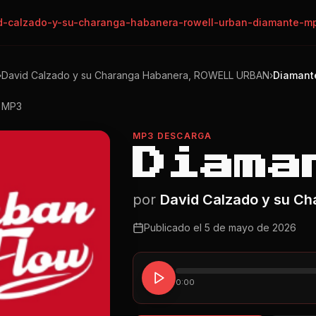
d-calzado-y-su-charanga-habanera-rowell-urban-diamante-m
›
David Calzado y su Charanga Habanera, ROWELL URBAN
›
Diamant
o MP3
MP3 DESCARGA
Diama
por
David Calzado y su C
Publicado el
5 de mayo de 2026
0:00