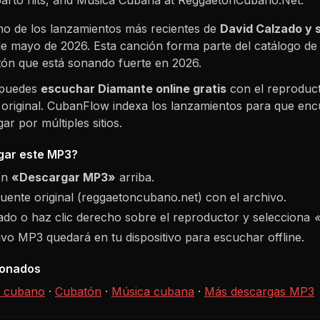
o de los lanzamientos más recientes de
David Calzado y
de mayo de 2026
. Esta canción forma parte del catálogo d
ón que está sonando fuerte en
2026
.
 puedes
escuchar
Diamante
online gratis
con el reproduct
 original. CubanFlow indexa los lanzamientos para que enc
r por múltiples sitios.
ar este MP3?
ón
«Descargar MP3»
arriba.
fuente original (reggaetoncubano.net) con el archivo.
do o haz clic derecho sobre el reproductor y selecciona
hivo MP3 quedará en tu dispositivo para escuchar offline.
ionados
 cubano
·
Cubatón
·
Música cubana
·
Más descargas MP3