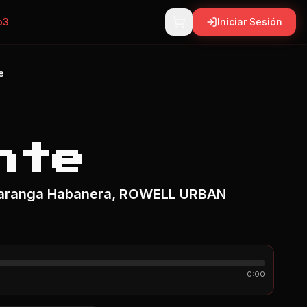
p3
Iniciar Sesión
e
nte
haranga Habanera, ROWELL URBAN
0:00