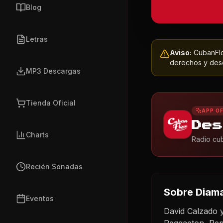
Blog
Letras
Aviso:
CubanFlow
derechos y dese
MP3 Descargas
Tienda Oficial
APP OF
Des
Charts
Radio cub
Recién Sonadas
Sobre
Diam
Eventos
David Calzado
Reggaeton, Rep