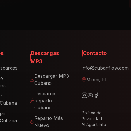
os
Descargas
Contacto
MP3
scargas
info@cubanflow.com
Descargar MP3
de
Miami, FL
Cubano
nes
Descargar
ir
Reparto
 Cubana
Cubano
Política de
gar
Reparto Más
Privacidad
 Cubana
AI Agent Info
Nuevo