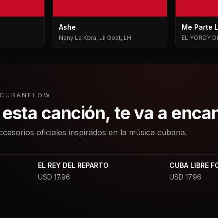
Ashe
Me Parte 
Nany La Kbra, Lil Goat, LH
EL YORDY D
L CUBANFLOW
a esta canción, te va a enca
ccesorios oficiales inspirados en la música cubana.
EL REY DEL REPARTO
CUBA LIBRE F
USD
17.96
USD
17.96