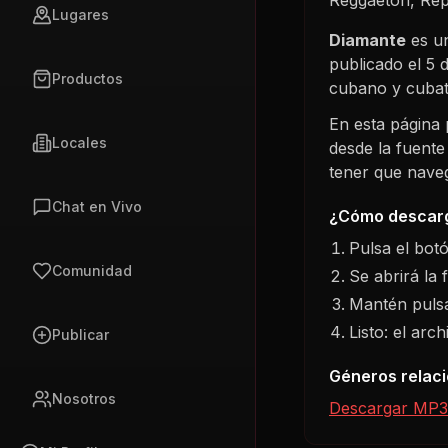
Lugares
Diamante
es un
publicado el
5 
Productos
cubano y cubat
En esta página
Locales
desde la fuente
tener que navega
Chat en Vivo
¿Cómo descarg
Pulsa el bot
Comunidad
Se abrirá la 
Mantén pulsa
Listo: el arc
Publicar
Géneros relac
Nosotros
Descargar MP3