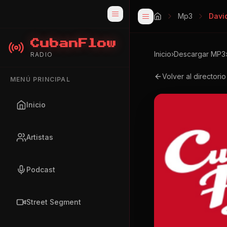
Mp3
Davi
CubanFlow
Inicio
›
Descargar MP3
RADIO
Volver al directori
MENÚ PRINCIPAL
Inicio
Artistas
Podcast
Street Segment