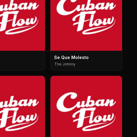
Se Que Molesto
The Johnny