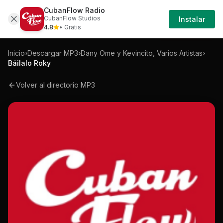
CubanFlow Radio
Iniciar
Mp3
Dany-ome-y-kevincito-varios-artistas-ba
CubanFlow Studios
Instalar
Sesión
4.8
• Gratis
Inicio
›
Descargar MP3
›
Dany Ome y Kevincito, Varios Artistas
›
Báilalo Roky
Volver al directorio MP3