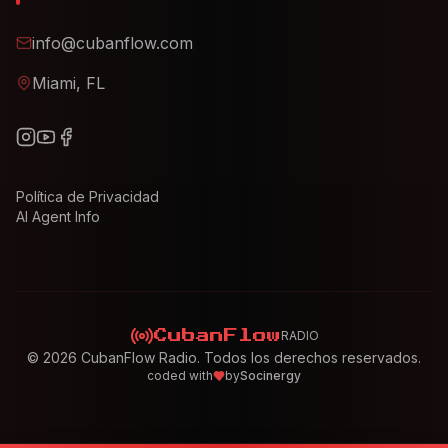
info@cubanflow.com
Miami, FL
Política de Privacidad
AI Agent Info
RADIO
CubanFlow
©
2026
CubanFlow Radio. Todos los derechos reservados.
coded with
by
Socinergy