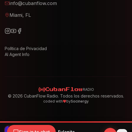
info@cubanflow.com
Miami, FL
Política de Privacidad
AI Agent Info
RADIO
CubanFlow
©
2026
CubanFlow Radio. Todos los derechos reservados.
coded with
by
Socinergy
Becky G, El Alfa - Fulanito