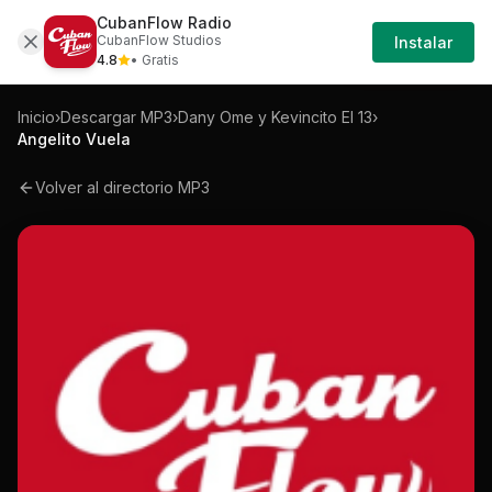
CubanFlow Radio
Iniciar
Mp3
Dany-ome-y-kevincito-el-13-angelito-v
CubanFlow Studios
Instalar
Sesión
4.8
• Gratis
Inicio
›
Descargar MP3
›
Dany Ome y Kevincito El 13
›
Angelito Vuela
Volver al directorio MP3