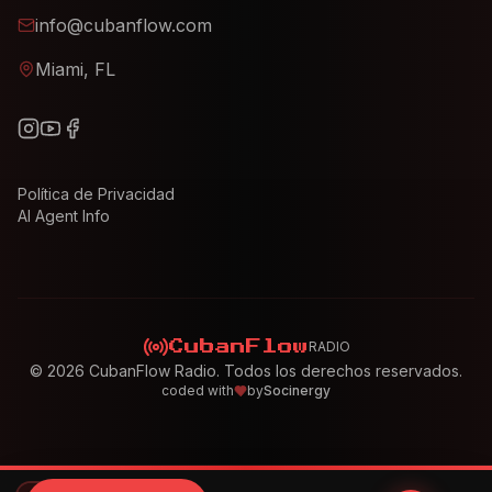
info@cubanflow.com
Miami, FL
Política de Privacidad
AI Agent Info
RADIO
CubanFlow
©
2026
CubanFlow Radio. Todos los derechos reservados.
coded with
by
Socinergy