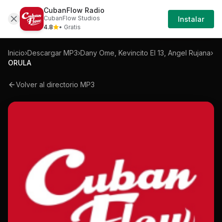
CubanFlow Radio
Iniciar
Mp3
Dany-ome-kevincito-el-13-angel-rujana
CubanFlow Studios
Instalar
Sesión
4.8
• Gratis
Inicio
›
Descargar MP3
›
Dany Ome, Kevincito El 13, Angel Rujana
›
ORULA
Volver al directorio MP3