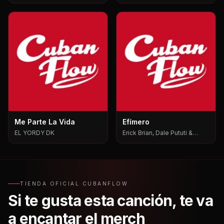
Me Parte La Vida
Efímero
EL YORDY DK
Erick Brian, Dale Pututi &
Nesty, Dale Pututi, Nesty
TIENDA OFICIAL CUBANFLOW
Si te gusta esta canción, te va
a encantar el merch