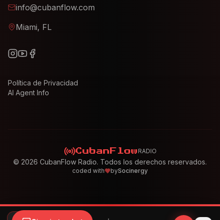
info@cubanflow.com
Miami, FL
Política de Privacidad
AI Agent Info
RADIO
CubanFlow
©
2026
CubanFlow Radio. Todos los derechos reservados.
coded with
by
Socinergy