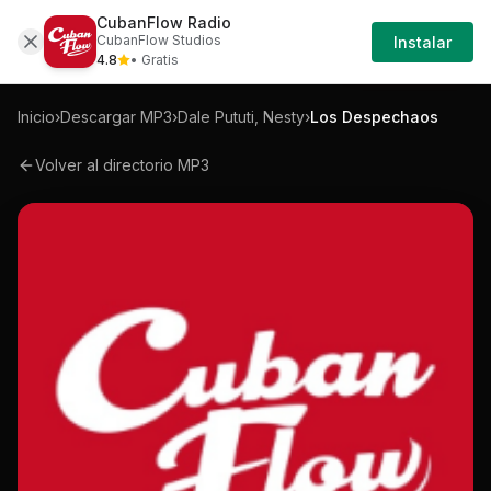
CubanFlow Radio
Iniciar
Mp3
Dale-pututi-nesty-los-despechaos-mp3
CubanFlow Studios
Instalar
Sesión
4.8
• Gratis
Inicio
›
Descargar MP3
›
Dale Pututi, Nesty
›
Los Despechaos
Volver al directorio MP3