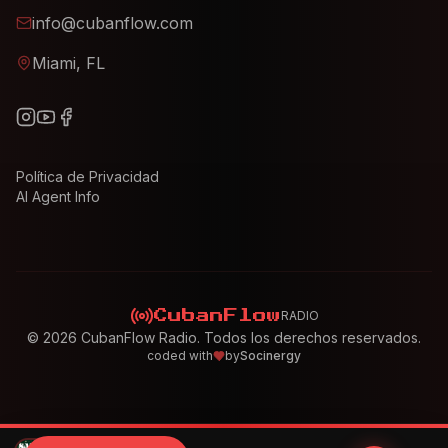
info@cubanflow.com
Miami, FL
Política de Privacidad
AI Agent Info
RADIO
CubanFlow
©
2026
CubanFlow Radio. Todos los derechos reservados.
coded with
by
Socinergy