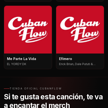
Me Parte La Vida
Efímero
EL YORDY DK
Erick Brian, Dale Pututi &
Nesty, Dale Pututi, Nesty
TIENDA OFICIAL CUBANFLOW
Si te gusta esta canción, te va
a encantar el merch