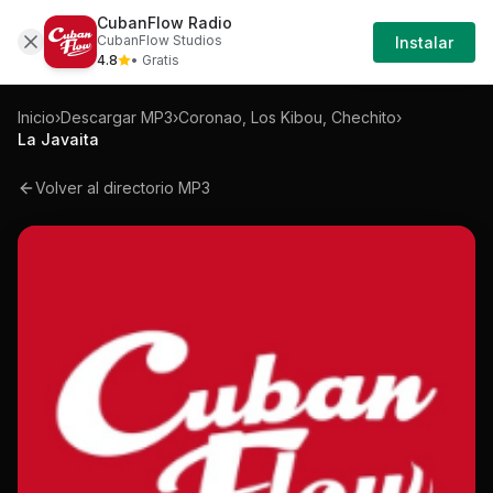
CubanFlow Radio
Iniciar
Mp3
Coronao-los-kibou-chechito-la-javaita-
CubanFlow Studios
Instalar
Sesión
4.8
• Gratis
Inicio
›
Descargar MP3
›
Coronao, Los Kibou, Chechito
›
La Javaita
Volver al directorio MP3