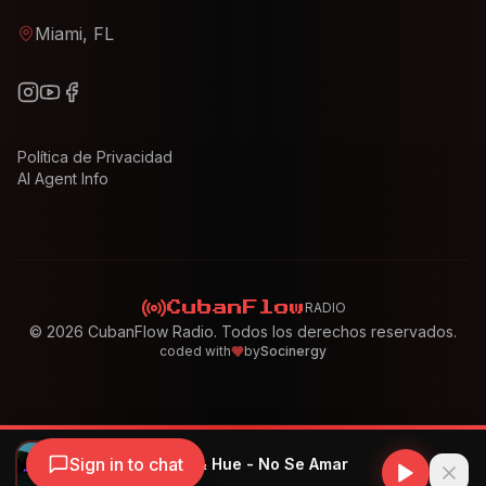
Miami, FL
Política de Privacidad
AI Agent Info
RADIO
CubanFlow
©
2026
CubanFlow Radio. Todos los derechos reservados.
coded with
by
Socinergy
Sign in to chat
¡chin! & Vaccix & Hue - No Se Amar
¡Chin!