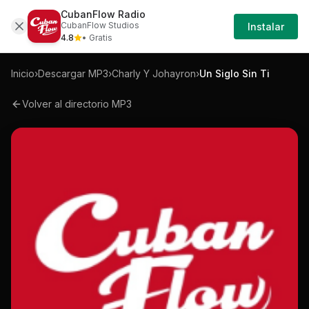
CubanFlow Radio
Iniciar
Mp3
Charly-y-johayron-un-siglo-sin-ti-mp3
CubanFlow Studios
Instalar
Sesión
4.8
• Gratis
Inicio
›
Descargar MP3
›
Charly Y Johayron
›
Un Siglo Sin Ti
Volver al directorio MP3