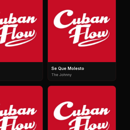
Se Que Molesto
The Johnny