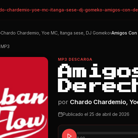
do-chardemio-yoe-mc-itanga-sese-dj-gomeko-amigos-con-d
›
Chardo Chardemio, Yoe MC, Itanga sese, DJ Gomeko
›
Amigos Con
o MP3
MP3 DESCARGA
Amigo
Derec
por
Chardo Chardemio, Yo
Publicado el
25 de abril de 2026