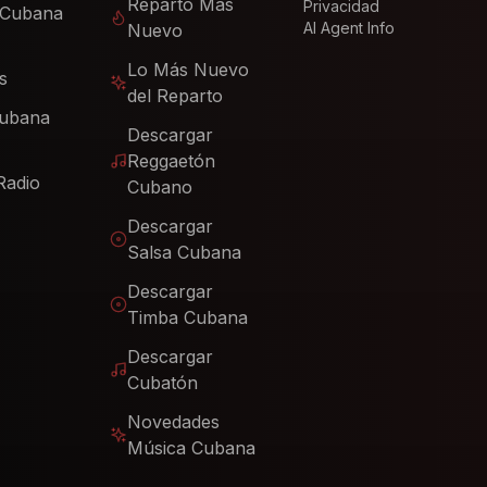
Reparto Más
Privacidad
 Cubana
AI Agent Info
Nuevo
Lo Más Nuevo
s
del Reparto
Cubana
Descargar
Reggaetón
Radio
Cubano
Descargar
Salsa Cubana
Descargar
Timba Cubana
Descargar
Cubatón
Novedades
Música Cubana