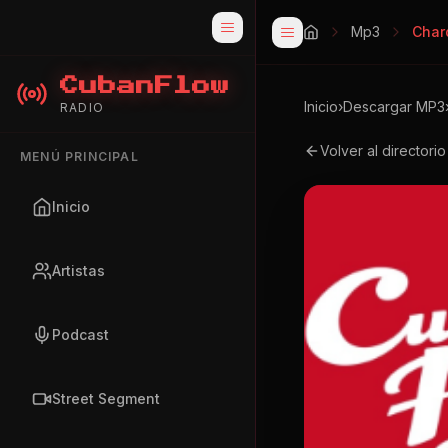
Mp3
Char
CubanFlow
Inicio
›
Descargar MP3
RADIO
Volver al directori
MENÚ PRINCIPAL
Inicio
Artistas
Podcast
Street Segment