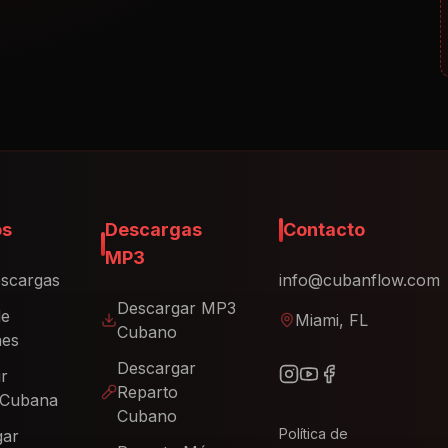
os
Descargas
Contacto
MP3
scargas
info@cubanflow.com
Descargar MP3
de
Miami, FL
Cubano
nes
Descargar
ir
Reparto
 Cubana
Cubano
Política de
gar