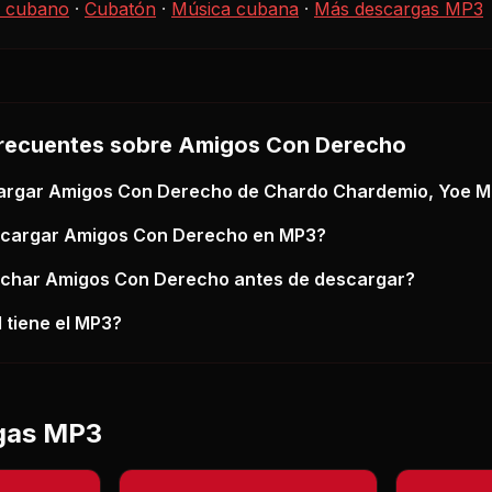
 cubano
·
Cubatón
·
Música cubana
·
Más descargas MP3
recuentes sobre
Amigos Con Derecho
argar
Amigos Con Derecho
de Chardo Chardemio, Yoe M
scargar
Amigos Con Derecho
en MP3?
uchar
Amigos Con Derecho
antes de descargar?
 tiene el MP3?
gas MP3