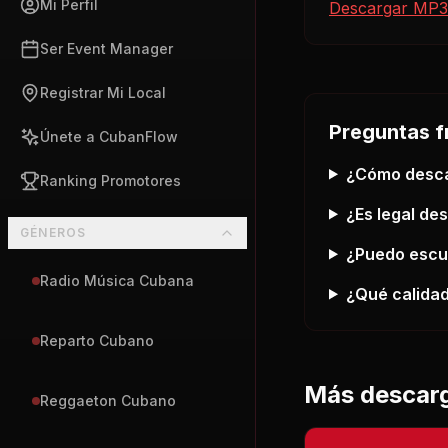
Mi Perfil
Descargar MP3
Ser Event Manager
Registrar Mi Local
Preguntas f
Únete a CubanFlow
¿Cómo desc
Ranking Promotores
¿Es legal de
GÉNEROS
¿Puedo esc
Radio Música Cubana
¿Qué calidad
Reparto Cubano
Más descar
Reggaeton Cubano