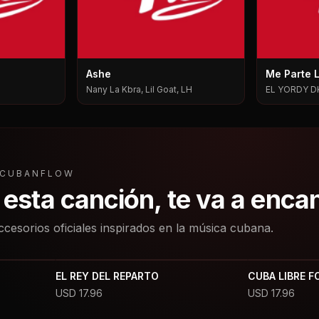
Ashe
Me Parte 
Nany La Kbra, Lil Goat, LH
EL YORDY D
L CUBANFLOW
a esta canción, te va a enca
ccesorios oficiales inspirados en la música cubana.
EL REY DEL REPARTO
CUBA LIBRE F
USD
17.96
USD
17.96