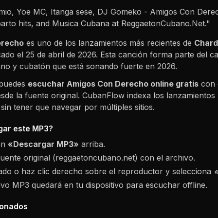
io, Yoe MC, Itanga sese, DJ Gomeko - Amigos Con Derec
arto hits, and Musica Cubana at ReggaetonCubano.Net."
erecho
es uno de los lanzamientos más recientes de
Chard
cado el
25 de abril de 2026
. Esta canción forma parte del c
no y cubatón que está sonando fuerte en
2026
.
 puedes
escuchar
Amigos Con Derecho
online gratis
con 
sde la fuente original. CubanFlow indexa los lanzamientos 
in tener que navegar por múltiples sitios.
ar este MP3?
ón
«Descargar MP3»
arriba.
fuente original (reggaetoncubano.net) con el archivo.
do o haz clic derecho sobre el reproductor y selecciona
hivo MP3 quedará en tu dispositivo para escuchar offline.
ionados