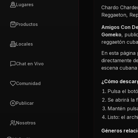
Lugares
Chardo Chardem
Reggaeton, Rep
Productos
Amigos Con D
Gomeko
, publi
reggaetón cuba
Locales
En esta página
directamente de
Chat en Vivo
escena cubana s
¿Cómo descarg
Comunidad
Pulsa el bot
Se abrirá la 
Publicar
Mantén pulsa
Listo: el arc
Nosotros
Géneros relac