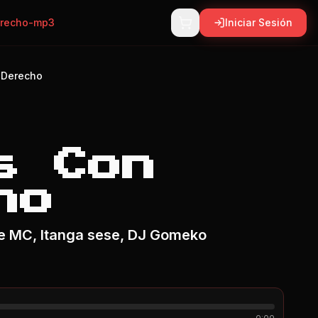
erecho-mp3
Iniciar Sesión
 Derecho
s Con
ho
e MC, Itanga sese, DJ Gomeko