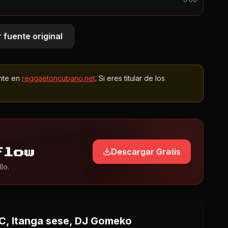
0:00
 fuente original
nte en
reggaetoncubano.net
. Si eres titular de los
Descargar Gratis
Flow
lo.
, Itanga sese, DJ Gomeko