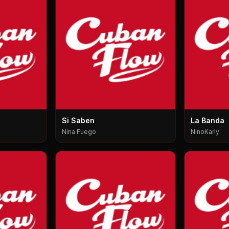
Si Saben
La Banda
Nina Fuego
NinoKarly