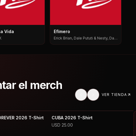
La Vida
Efímero
K
Erick Brian, Dale Pututi & Nesty, Dale
Pututi, Nesty
ntar el merch
VER TIENDA
OREVER 2026 T-Shirt
CUBA 2026 T-Shirt
USD
25.00