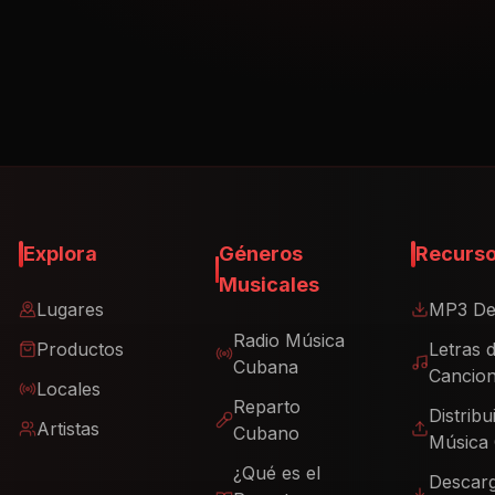
Explora
Géneros
Recurs
Musicales
Lugares
MP3 De
Radio Música
Productos
Letras 
Cubana
Cancio
Locales
Reparto
Distribu
Artistas
Cubano
Música
¿Qué es el
Descar