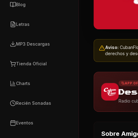
Blog
Letras
MP3 Descargas
Aviso:
CubanFlow
derechos y dese
Tienda Oficial
Charts
APP OF
Des
Radio cub
Recién Sonadas
Eventos
Sobre
Amig