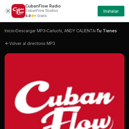
CubanFlow Radio
Iniciar
Mp3
Carluchi-andy-calienta-tu-tienes-mp3
CubanFlow Studios
Instalar
Sesión
4.8
• Gratis
Inicio
›
Descargar MP3
›
Carluchi, ANDY CALIENTA
›
Tu Tienes
Volver al directorio MP3