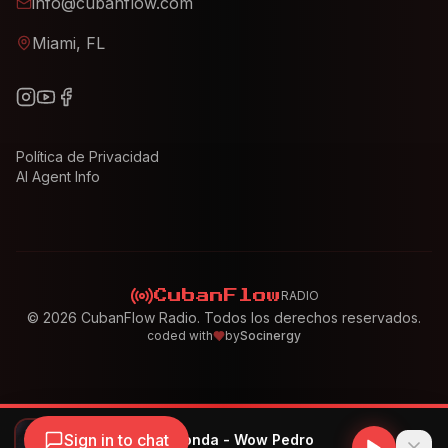
info@cubanflow.com
Miami, FL
Política de Privacidad
AI Agent Info
RADIO
CubanFlow
©
2026
CubanFlow Radio. Todos los derechos reservados.
coded with
by
Socinergy
Sign in to chat
Harryson & Dj Honda - Wow Pedro