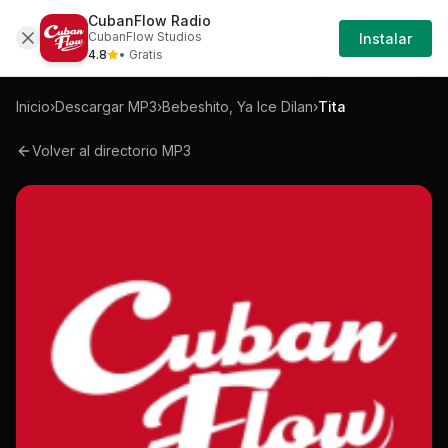
CubanFlow Radio
Iniciar
Mp3
Bebeshito-ya-ice-dilan-tita-mp3
CubanFlow Studios
Instalar
Sesión
4.8
• Gratis
Inicio
›
Descargar MP3
›
Bebeshito, Ya Ice Dilan
›
Tita
Volver al directorio MP3