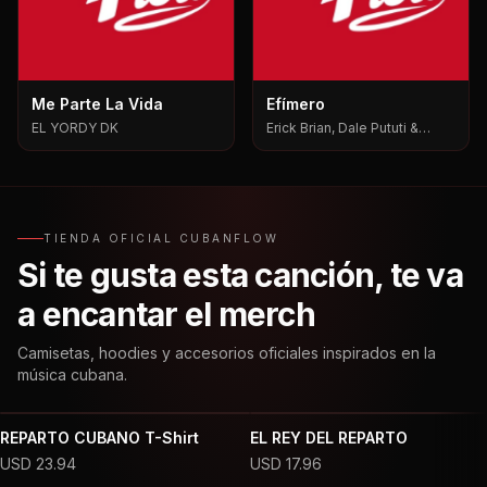
Me Parte La Vida
Efímero
EL YORDY DK
Erick Brian, Dale Pututi &
Nesty, Dale Pututi, Nesty
TIENDA OFICIAL CUBANFLOW
Si te gusta esta canción, te va
a encantar el merch
Camisetas, hoodies y accesorios oficiales inspirados en la
música cubana.
REPARTO CUBANO T-Shirt
EL REY DEL REPARTO
USD
23.94
USD
17.96