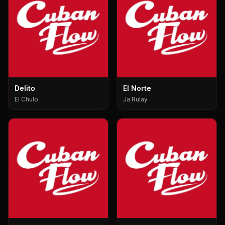
Delito
El Norte
El Chulo
Ja Rulay