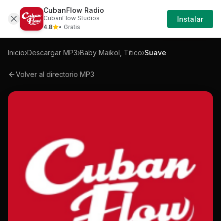
CubanFlow Radio
Iniciar
Mp3
Baby-maikol-titico-suave-mp3
CubanFlow Studios
Instalar
Sesión
4.8
• Gratis
Inicio
›
Descargar MP3
›
Baby Maikol, Titico
›
Suave
Volver al directorio MP3