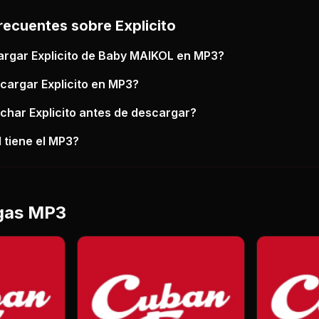
recuentes sobre
Explicito
argar
Explicito
de Baby MAIKOL
en MP3?
scargar
Explicito
en MP3?
uchar
Explicito
antes de descargar?
 tiene el MP3?
gas MP3