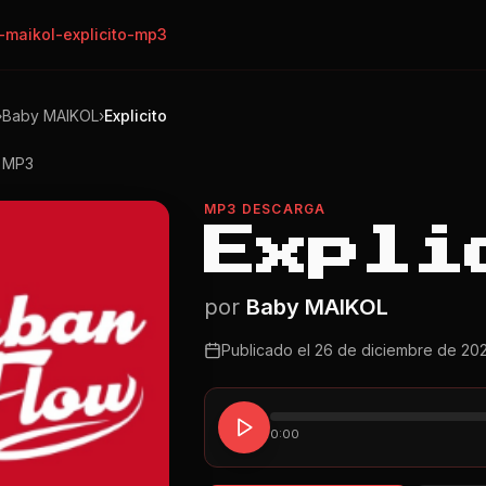
-maikol-explicito-mp3
›
Baby MAIKOL
›
Explicito
o MP3
MP3 DESCARGA
Expli
por
Baby MAIKOL
Publicado el
26 de diciembre de 20
0:00