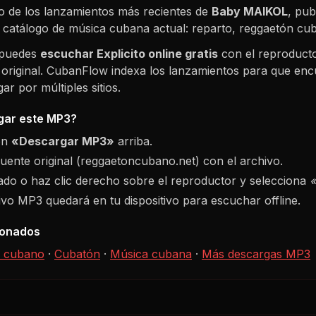
 de los lanzamientos más recientes de
Baby MAIKOL
, pub
l catálogo de música cubana actual: reparto, reggaetón c
 puedes
escuchar
Explicito
online gratis
con el reproducto
 original. CubanFlow indexa los lanzamientos para que enc
r por múltiples sitios.
ar este MP3?
ón
«Descargar MP3»
arriba.
fuente original (reggaetoncubano.net) con el archivo.
do o haz clic derecho sobre el reproductor y selecciona
hivo MP3 quedará en tu dispositivo para escuchar offline.
ionados
 cubano
·
Cubatón
·
Música cubana
·
Más descargas MP3