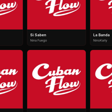
Si Saben
La Banda
Nina Fuego
NinoKarly