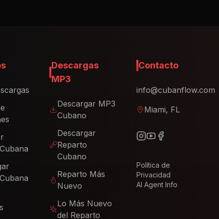
os
Descargas
Contacto
MP3
scargas
info@cubanflow.com
Descargar MP3
de
Miami, FL
Cubano
nes
Descargar
ir
Reparto
 Cubana
Cubano
Política de
gar
Reparto Más
Privacidad
 Cubana
AI Agent Info
Nuevo
Lo Más Nuevo
s
del Reparto