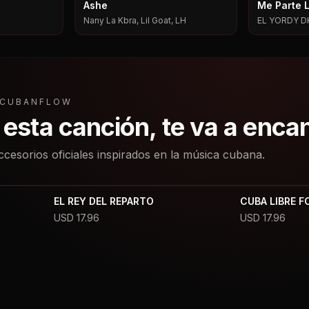
Ashe
Me Parte 
Nany La Kbra, Lil Goat, LH
EL YORDY D
L CUBANFLOW
a esta canción, te va a enca
ccesorios oficiales inspirados en la música cubana.
EL REY DEL REPARTO
CUBA LIBRE F
USD
17.96
USD
17.96