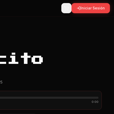
Iniciar Sesión
cito
25
0:00