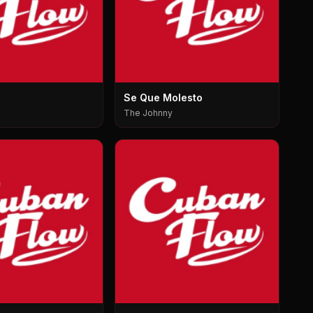
Se Que Molesto
The Johnny