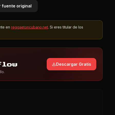
 fuente original
nte en
reggaetoncubano.net
. Si eres titular de los
Descargar Gratis
Flow
lo.