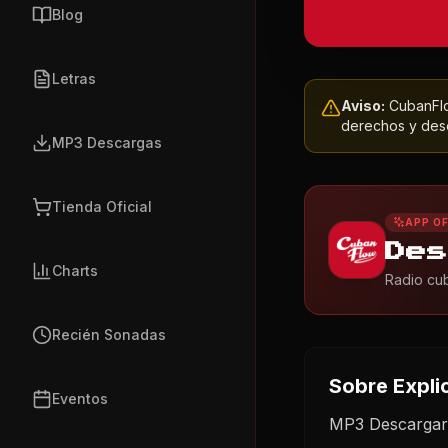
Blog
Letras
Aviso:
CubanFlow
derechos y dese
MP3 Descargas
Tienda Oficial
APP OF
Des
Charts
Radio cub
Recién Sonadas
Sobre
Expli
Eventos
MP3 Descargar