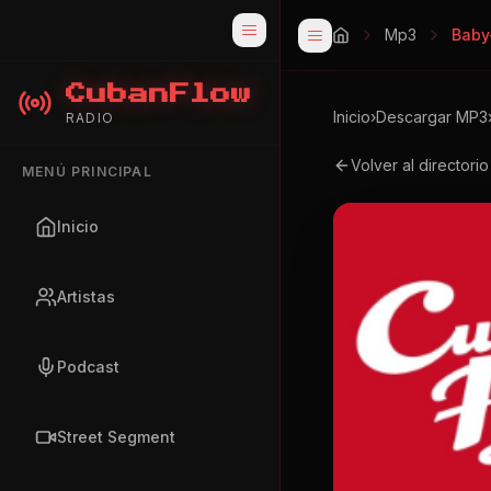
Mp3
Baby
CubanFlow
Inicio
›
Descargar MP3
RADIO
Volver al directori
MENÚ PRINCIPAL
Inicio
Artistas
Podcast
Street Segment