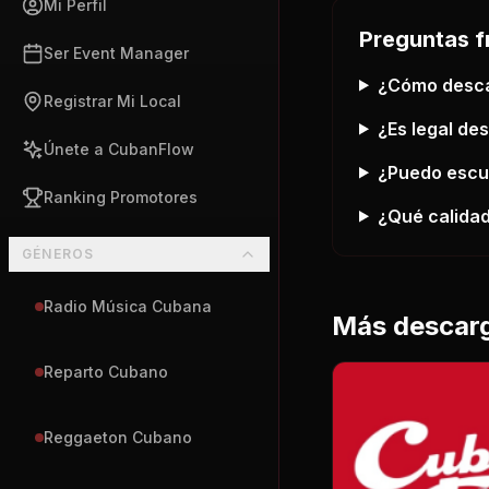
Mi Perfil
Preguntas f
Ser Event Manager
¿Cómo desc
Registrar Mi Local
¿Es legal de
Únete a CubanFlow
¿Puedo esc
Ranking Promotores
¿Qué calidad
GÉNEROS
Radio Música Cubana
Más descar
Reparto Cubano
Reggaeton Cubano