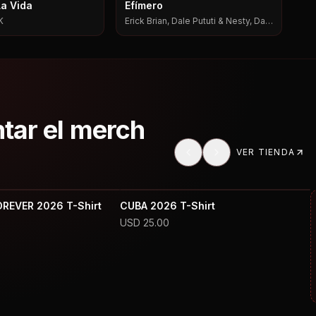
La Vida
Efímero
K
Erick Brian, Dale Pututi & Nesty, Dale
Pututi, Nesty
ntar el merch
VER TIENDA
OREVER 2026 T-Shirt
CUBA 2026 T-Shirt
USD
25.00