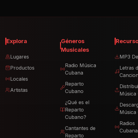
Explora
Géneros
Recurs
Musicales
Lugares
MP3 De
Radio Música
Productos
Letras 
Cubana
Cancio
Locales
Reparto
Distribu
Artistas
Cubano
Música
¿Qué es el
Descar
Reparto
Música
Cubano?
Radios
Cantantes de
Cubana
Reparto