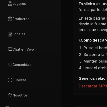
Explicito
es uno
Lugares
forma parte de
En esta página
Productos
desde la fuente
tener que navega
Locales
¿Cómo descarg
Pulsa el bot
Chat en Vivo
Se abrirá la 
Mantén pulsa
Comunidad
Listo: el arc
Géneros relac
Publicar
Descargar MP3
Nosotros