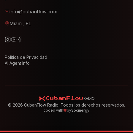
info@cubanflow.com
Miami, FL
Política de Privacidad
AI Agent Info
RADIO
CubanFlow
©
2026
CubanFlow Radio. Todos los derechos reservados.
coded with
by
Socinergy