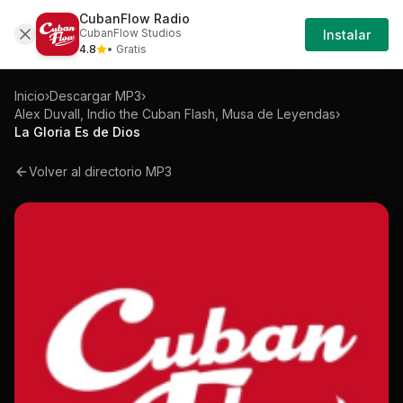
CubanFlow Radio
Iniciar
Mp3
Alex-duvall-indio-the-cuban-flash-mus
CubanFlow Studios
Instalar
Sesión
4.8
• Gratis
Inicio
›
Descargar MP3
›
Alex Duvall, Indio the Cuban Flash, Musa de Leyendas
›
La Gloria Es de Dios
Volver al directorio MP3