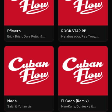
Efímero
ROCKSTAR.RP
Erick Brian, Dale Pututi &
Helabusador, Rey Tony,
Nesty, Dale Pututi, Nesty
6ix9ine
Nada
El Coco (Remix)
Salvi & Yohanluis
NinoKarly, Duniesky &
Yabositoh Pks