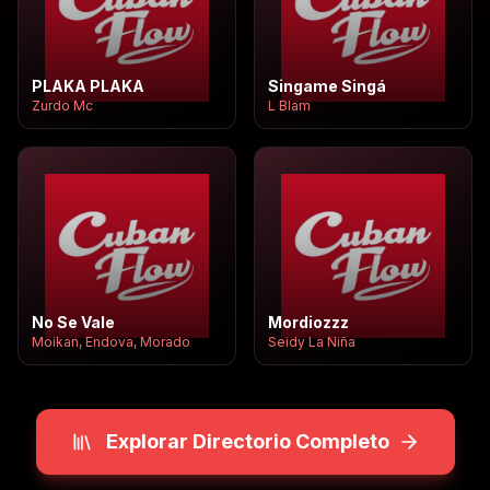
PLAKA PLAKA
Singame Singá
Zurdo Mc
L Blam
No Se Vale
Mordiozzz
Moikan, Endova, Morado
Seidy La Niña
Explorar Directorio Completo