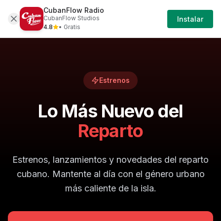
CubanFlow Radio
Iniciar
Lo-mas-nuevo-del-reparto
CubanFlow Studios
Instalar
Sesión
4.8
• Gratis
Estrenos
Lo Más Nuevo del
Reparto
Estrenos, lanzamientos y novedades del reparto
cubano. Mantente al día con el género urbano
más caliente de la isla.