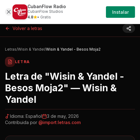
CubanFlow Radio
Iniciar
Letras
Wisin-yandel-wisin-yandel-besos-moj
CubanFlow Studios
Instalar
Sesión
4.8
• Gratis
Volver a letras
Letras
/
Wisin & Yandel
/
Wisin & Yandel - Besos Moja2
LETRA
Letra de "
Wisin & Yandel -
Besos Moja2
" —
Wisin &
Yandel
Idioma:
Español
3 de may, 2026
Contribuida por
@
import:letras.com