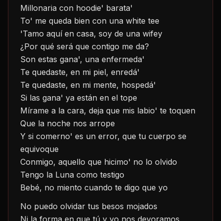
Millonaria con hoodie' barata'
To' me queda bien con una white tee
'Tamo aquí en casa, soy de una wifey
¿Por qué será que contigo me da?
Son estas gana', una enfermeda'
Te quedaste, en mi piel, enredá'
Te quedaste, en mi mente, hospedá'
Si las gana' ya están en el tope
Mírame a la cara, deja que mis labio' te toquen
Que la noche nos arrope
Y si comerno' es un error, que tu cuerpo se 
equivoque
Conmigo, aquello que hicimo' no lo olvido
Tengo la Luna como testigo
Bebé, no miento cuando te digo que yo
No puedo olvidar tus besos mojados
Ni la forma en que tú y yo nos devoramos