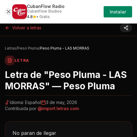
CubanFlow Radio
Iniciar
Letras
Peso-pluma-peso-pluma-las-morras-
CubanFlow Studios
Instalar
Sesión
4.8
• Gratis
Volver a letras
Letras
/
Peso Pluma
/
Peso Pluma - LAS MORRAS
LETRA
Letra de "
Peso Pluma - LAS
MORRAS
" —
Peso Pluma
Idioma:
Español
3 de may, 2026
Contribuida por
@
import:letras.com
No paran de llegar