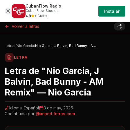
CubanFlow Radio
Iniciar
Letras
Nio-garcia-nio-garcia-j-balvin-bad-b
CubanFlow Studios
Instalar
Sesión
4.8
• Gratis
Volver a letras
Letras
/
Nio Garcia
/
Nio Garcia, J Balvin, Bad Bunny - AM Remix
LETRA
Letra de "
Nio Garcia, J
Balvin, Bad Bunny - AM
Remix
" —
Nio Garcia
Idioma:
Español
3 de may, 2026
Contribuida por
@
import:letras.com