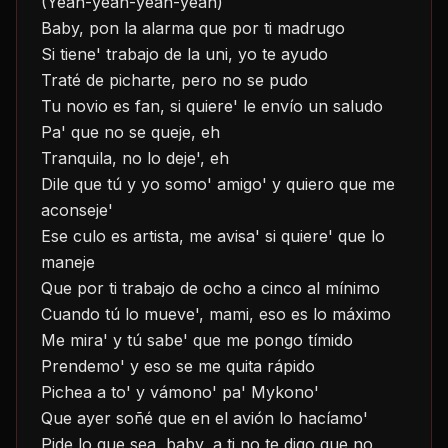
(Yeah-yeah-yeah-yeah)
Baby, pon la alarma que por ti madrugo
Si tiene' trabajo de la uni, yo te ayudo
Traté de picharte, pero no se pudo
Tu novio es fan, si quiere' le envío un saludo
Pa' que no se queje, eh
Tranquila, no lo deje', eh
Dile que tú y yo somo' amigo' y quiero que me 
aconseje'
Ese culo es artista, me avisa' si quiere' que lo 
maneje
Que por ti trabajo de ocho a cinco al mínimo
Cuando tú lo mueve', mami, eso es lo máximo
Me mira' y tú sabe' que me pongo tímido
Prendemo' y eso se me quita rápido
Pichea a to' y vámono' pa' Mykono'
Que ayer soñé que en el avión lo hacíamo'
Pide lo que sea, baby, a ti no te digo que no