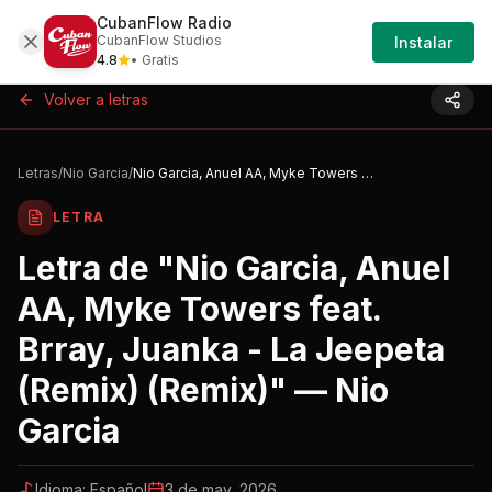
CubanFlow Radio
Iniciar
Letras
Nio-garcia-nio-garcia-anuel-aa-myke-
CubanFlow Studios
Instalar
Sesión
4.8
• Gratis
Volver a letras
Letras
/
Nio Garcia
/
Nio Garcia, Anuel AA, Myke Towers feat. Brray, Juanka - La Jeepeta (Remix) (Remix)
LETRA
Letra de "
Nio Garcia, Anuel
AA, Myke Towers feat.
Brray, Juanka - La Jeepeta
(Remix) (Remix)
" —
Nio
Garcia
Idioma:
Español
3 de may, 2026