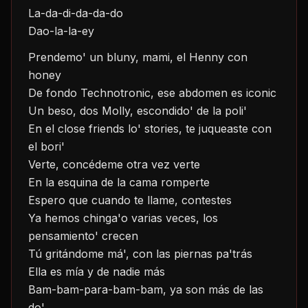
La-da-di-da-da-do
Dao-la-la-ey
Prendemo' un bluny, mami, el Henny con 
honey
De fondo Technotronic, ese abdomen es iconic
Un beso, dos Molly, escondido' de la poli'
En el close friends lo' stories, te juqueaste con 
el bori'
Verte, concédeme otra vez verte
En la esquina de la cama romperte
Espero que cuando te llame, contestes
Ya hemos chinga'o varias veces, los 
pensamiento' crecen
Tú gritándome má', con las piernas pa'trás
Ella es mía y de nadie más
Bam-bam-para-bam-bam, ya son más de las 
do'