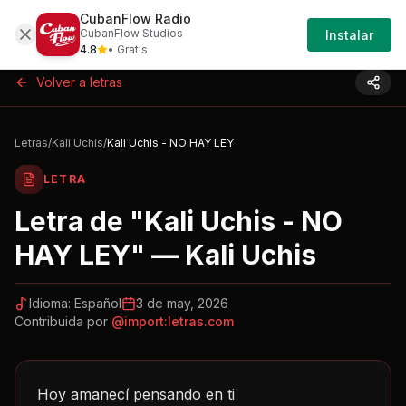
CubanFlow Radio
Iniciar
Letras
Kali-uchis-kali-uchis-no-hay-ley-8q8s
CubanFlow Studios
Instalar
Sesión
4.8
• Gratis
Volver a letras
Letras
/
Kali Uchis
/
Kali Uchis - NO HAY LEY
LETRA
Letra de "
Kali Uchis - NO
HAY LEY
" —
Kali Uchis
Idioma:
Español
3 de may, 2026
Contribuida por
@
import:letras.com
Hoy amanecí pensando en ti