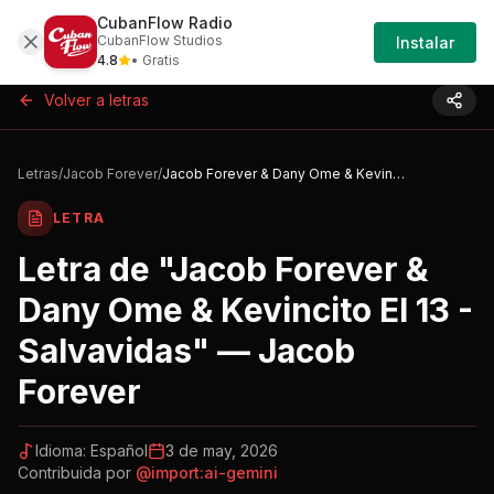
CubanFlow Radio
Iniciar
Letras
Jacob-forever-jacob-forever-dany-ome
CubanFlow Studios
Instalar
Sesión
4.8
• Gratis
Volver a letras
Letras
/
Jacob Forever
/
Jacob Forever & Dany Ome & Kevincito El 13 - Salvavidas
LETRA
Letra de "
Jacob Forever &
Dany Ome & Kevincito El 13 -
Salvavidas
" —
Jacob
Forever
Idioma:
Español
3 de may, 2026
Contribuida por
@
import:ai-gemini