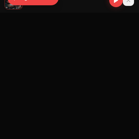
Yomil
Navegación
Blog
Street Segment
Podcast
Eventos
Publicar
Ranking Promotores