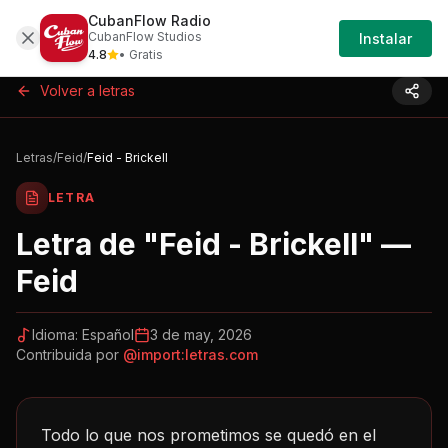
CubanFlow Radio
Iniciar
Letras
Feid-feid-brickell-eg414
CubanFlow Studios
Instalar
Sesión
4.8
• Gratis
Volver a letras
Letras
/
Feid
/
Feid - Brickell
LETRA
Letra de "
Feid - Brickell
" —
Feid
Idioma:
Español
3 de may, 2026
Contribuida por
@
import:letras.com
Todo lo que nos prometimos se quedó en el 