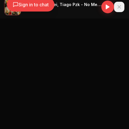
Sign in to chat
Bandido, Duki, Rei, Tiago Pzk - No Me Conocen (Remix)
BANDIDO
Navegación
Blog
Street Segment
Podcast
Eventos
Publicar
Ranking Promotores