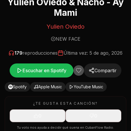
Yulien Oviedo & Nacho - Ay
Mami
Yulien Oviedo
NEW FACE
179
reproducciones
Última vez:
5 de ago, 2026
Escuchar en Spotify
Compartir
Spotify
Apple Music
YouTube Music
¿TE GUSTA ESTA CANCIÓN?
0
0
Tu voto nos ayuda a decidir qué suena en CubanFlow Radio.