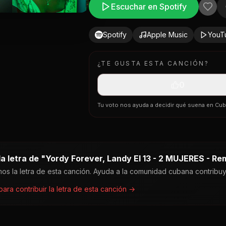
Escuchar en Spotify
Spotify
Apple Music
YouT
¿TE GUSTA ESTA CANCIÓN?
0
Tu voto nos ayuda a decidir qué suena en Cu
a letra de "
Yordy Forever, Landy El 13 - 2 MUJERES - Re
os la letra de esta canción. Ayuda a la comunidad cubana contribu
 para contribuir la letra de esta canción →