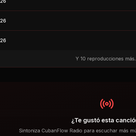
026
026
026
Y
10
reproducciones más..
¿Te gustó esta canci
Sintoniza CubanFlow Radio para escuchar más mú