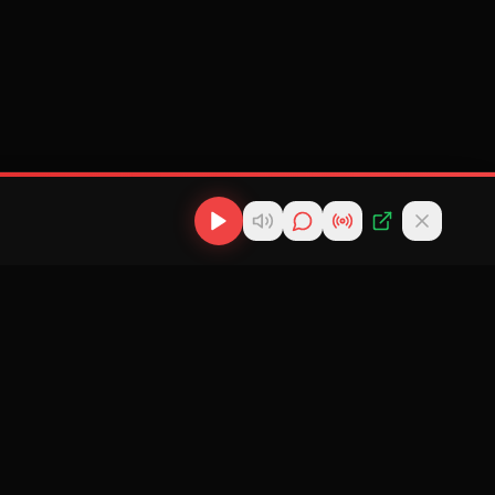
os
Descargas
Contacto
MP3
scargas
info@cubanflow.com