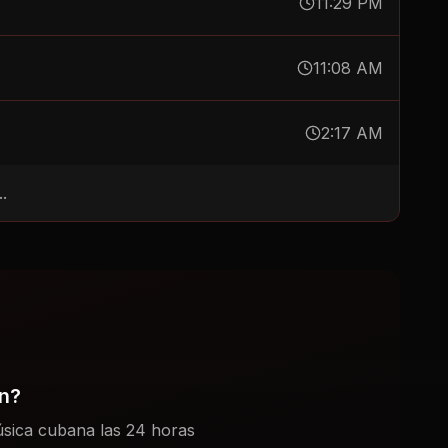
11:29 PM
11:08 AM
2:17 AM
.
ón?
sica cubana las 24 horas