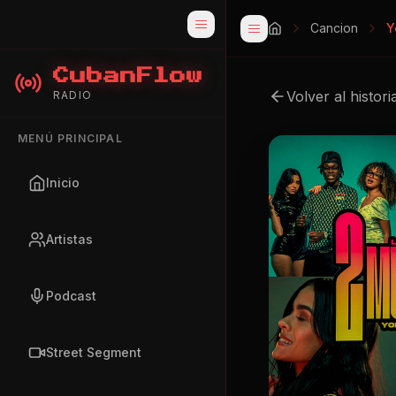
Cancion
Y
CubanFlow
Volver al histori
RADIO
MENÚ PRINCIPAL
Inicio
Artistas
Podcast
Street Segment