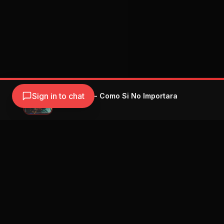
Sign in to chat
Emilia, Duki - Como Si No Importara
Emilia
Navegación
Blog