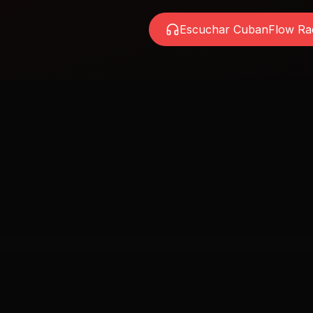
Escuchar CubanFlow Ra