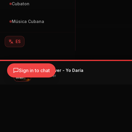
Cubaton
Música Cubana
ES
Sign in to chat
Jacob Forever - Yo Daría
Jacob Forever
Navegación