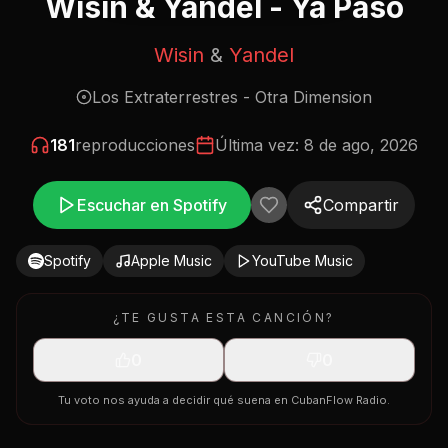
Wisin & Yandel - Ya Paso
Wisin
&
Yandel
Los Extraterrestres - Otra Dimension
181
reproducciones
Última vez:
8 de ago, 2026
Escuchar en Spotify
Compartir
Spotify
Apple Music
YouTube Music
¿TE GUSTA ESTA CANCIÓN?
0
0
Tu voto nos ayuda a decidir qué suena en CubanFlow Radio.