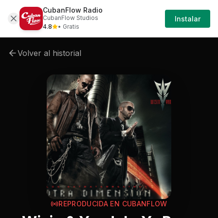
CubanFlow Radio
Iniciar
Cancion
Wisin-yandel-wisin-yandel-ya-paso
CubanFlow Studios
Instalar
Sesión
4.8
• Gratis
Volver al historial
REPRODUCIDA EN CUBANFLOW