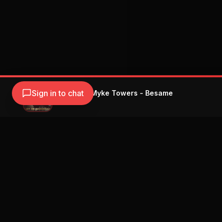
Sign in to chat
Luis Fonsi, Myke Towers - Besame
Luis Fonsi
Navegación
Blog