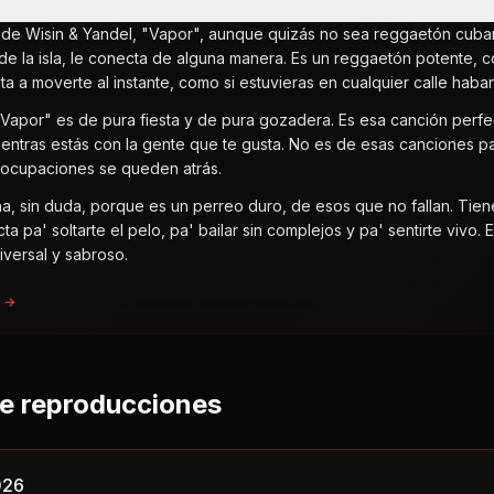
n de Wisin & Yandel, "Vapor", aunque quizás no sea reggaetón cuban
de la isla, le conecta de alguna manera. Es un reggaetón potente, 
ita a moverte al instante, como si estuvieras en cualquier calle haba
"Vapor" es de pura fiesta y de pura gozadera. Es esa canción perfect
ientras estás con la gente que te gusta. No es de esas canciones pa
reocupaciones se queden atrás.
ha, sin duda, porque es un perreo duro, de esos que no fallan. Tie
ta pa' soltarte el pelo, pa' bailar sin complejos y pa' sentirte vivo
iversal y sabroso.
a →
de reproducciones
026