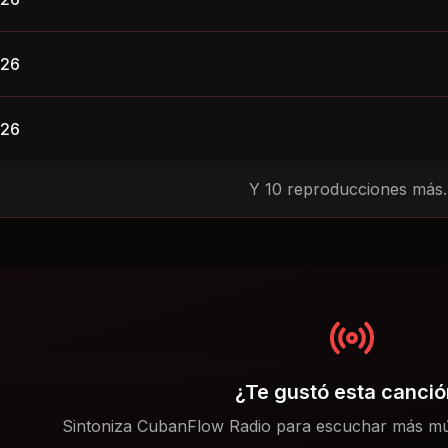
026
026
Y
10
reproducciones más..
¿Te gustó esta canci
Sintoniza CubanFlow Radio para escuchar más mú