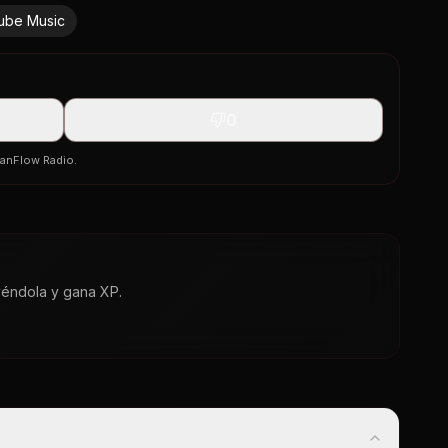
ube Music
0
banFlow Radio.
yéndola y gana XP.