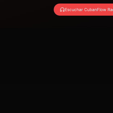
Escuchar CubanFlow Ra