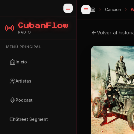
Cancion
W
CubanFlow
Volver al histori
RADIO
MENÚ PRINCIPAL
Inicio
Artistas
Podcast
Street Segment