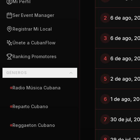
Mi Perfil
Ser Event Manager
2
6 de ago, 2
Registrar Mi Local
3
6 de ago, 2
Únete a CubanFlow
Ranking Promotores
4
6 de ago, 2
GÉNEROS
5
2 de ago, 2
Radio Música Cubana
6
1 de ago, 2
Reparto Cubano
7
30 de jul, 2
Reggaeton Cubano
8
29 de jul, 2