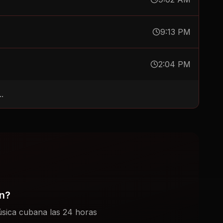
9:13 PM
2:04 PM
.
ón?
sica cubana las 24 horas