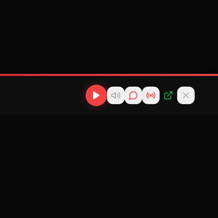
os
Descargas
Contacto
MP3
scargas
info@cubanflow.com