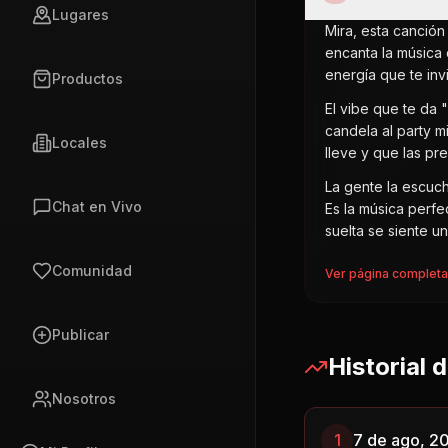
Lugares
Mira, esta canció
encanta la música 
energía que te inv
Productos
El vibe que te da 
candela al party m
Locales
lleve y que las p
La gente la escuc
Chat en Vivo
Es la música perfec
suelta se siente un
Comunidad
Ver página complet
Publicar
Historial 
Nosotros
1
7 de ago, 2