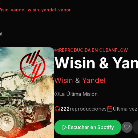
isin-yandel-wisin-yandel-vapor
al
REPRODUCIDA EN CUBANFLOW
Wisin & Yan
Wisin
&
Yandel
La Última Misión
222
reproducciones
Última vez
Escuchar en Spotify